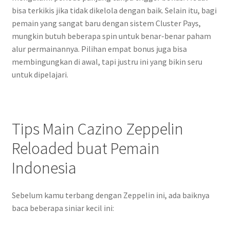
bisa terkikis jika tidak dikelola dengan baik. Selain itu, bagi
pemain yang sangat baru dengan sistem Cluster Pays,
mungkin butuh beberapa spin untuk benar-benar paham
alur permainannya. Pilihan empat bonus juga bisa
membingungkan di awal, tapi justru ini yang bikin seru
untuk dipelajari.
Tips Main Cazino Zeppelin
Reloaded buat Pemain
Indonesia
Sebelum kamu terbang dengan Zeppelin ini, ada baiknya
baca beberapa siniar kecil ini: