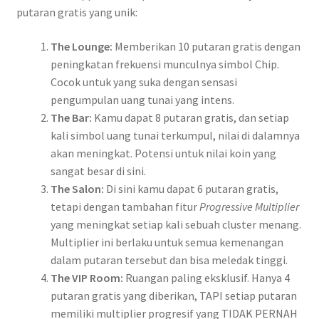
putaran gratis yang unik:
The Lounge:
Memberikan 10 putaran gratis dengan
peningkatan frekuensi munculnya simbol Chip.
Cocok untuk yang suka dengan sensasi
pengumpulan uang tunai yang intens.
The Bar:
Kamu dapat 8 putaran gratis, dan setiap
kali simbol uang tunai terkumpul, nilai di dalamnya
akan meningkat. Potensi untuk nilai koin yang
sangat besar di sini.
The Salon:
Di sini kamu dapat 6 putaran gratis,
tetapi dengan tambahan fitur
Progressive Multiplier
yang meningkat setiap kali sebuah cluster menang.
Multiplier ini berlaku untuk semua kemenangan
dalam putaran tersebut dan bisa meledak tinggi.
The VIP Room:
Ruangan paling eksklusif. Hanya 4
putaran gratis yang diberikan, TAPI setiap putaran
memiliki multiplier progresif yang TIDAK PERNAH