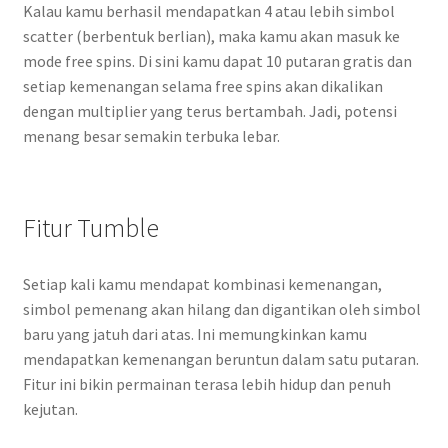
Kalau kamu berhasil mendapatkan 4 atau lebih simbol
scatter (berbentuk berlian), maka kamu akan masuk ke
mode free spins. Di sini kamu dapat 10 putaran gratis dan
setiap kemenangan selama free spins akan dikalikan
dengan multiplier yang terus bertambah. Jadi, potensi
menang besar semakin terbuka lebar.
Fitur Tumble
Setiap kali kamu mendapat kombinasi kemenangan,
simbol pemenang akan hilang dan digantikan oleh simbol
baru yang jatuh dari atas. Ini memungkinkan kamu
mendapatkan kemenangan beruntun dalam satu putaran.
Fitur ini bikin permainan terasa lebih hidup dan penuh
kejutan.