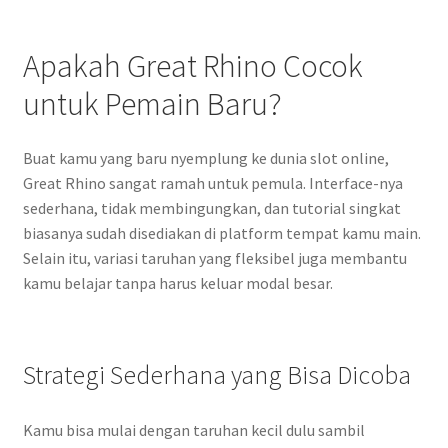
Apakah Great Rhino Cocok
untuk Pemain Baru?
Buat kamu yang baru nyemplung ke dunia slot online,
Great Rhino sangat ramah untuk pemula. Interface-nya
sederhana, tidak membingungkan, dan tutorial singkat
biasanya sudah disediakan di platform tempat kamu main.
Selain itu, variasi taruhan yang fleksibel juga membantu
kamu belajar tanpa harus keluar modal besar.
Strategi Sederhana yang Bisa Dicoba
Kamu bisa mulai dengan taruhan kecil dulu sambil