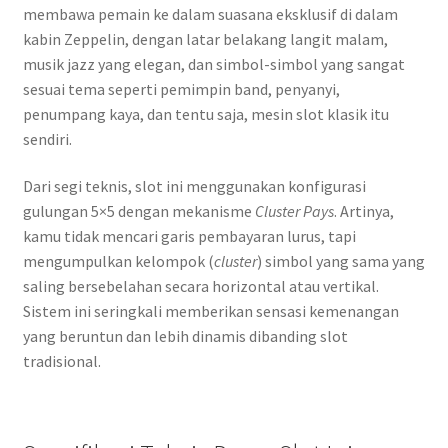
membawa pemain ke dalam suasana eksklusif di dalam
kabin Zeppelin, dengan latar belakang langit malam,
musik jazz yang elegan, dan simbol-simbol yang sangat
sesuai tema seperti pemimpin band, penyanyi,
penumpang kaya, dan tentu saja, mesin slot klasik itu
sendiri.
Dari segi teknis, slot ini menggunakan konfigurasi
gulungan 5×5 dengan mekanisme
Cluster Pays
. Artinya,
kamu tidak mencari garis pembayaran lurus, tapi
mengumpulkan kelompok (
cluster
) simbol yang sama yang
saling bersebelahan secara horizontal atau vertikal.
Sistem ini seringkali memberikan sensasi kemenangan
yang beruntun dan lebih dinamis dibanding slot
tradisional.