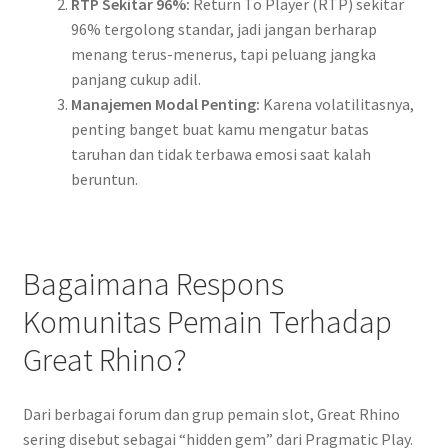
RTP Sekitar 96%:
Return To Player (RTP) sekitar
96% tergolong standar, jadi jangan berharap
menang terus-menerus, tapi peluang jangka
panjang cukup adil.
Manajemen Modal Penting:
Karena volatilitasnya,
penting banget buat kamu mengatur batas
taruhan dan tidak terbawa emosi saat kalah
beruntun.
Bagaimana Respons
Komunitas Pemain Terhadap
Great Rhino?
Dari berbagai forum dan grup pemain slot, Great Rhino
sering disebut sebagai “hidden gem” dari Pragmatic Play.