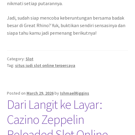
nikmati setiap putarannya.
Jadi, sudah siap mencoba keberuntungan bersama badak
besar di Great Rhino? Yuk, buktikan sendiri sensasinya dan
siapa tahu kamu jadi pemenang berikutnya!
Category:
Slot
Tag:
situs judi slot online terpercaya
Posted on
March 29, 2026
by
IshmaelRiggins
Dari Langit ke Layar:
Cazino Zeppelin
Reloaded Slot Online