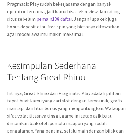
Pragmatic Play sudah bekerjasama dengan banyak
operator ternama, jadi kamu bisa cek review dan rating
situs sebelum
pemain188 daftar
. Jangan lupa cek juga
bonus deposit atau free spin yang biasanya ditawarkan
agar modal awalmu makin maksimal.
Kesimpulan Sederhana
Tentang Great Rhino
Intinya, Great Rhino dari Pragmatic Play adalah pilihan
tepat buat kamu yang cari slot dengan tema unik, grafis
mantap, dan fitur bonus yang menguntungkan. Walaupun
sifat volatilitasnya tinggi, game ini tetap asik buat
dimainkan baik oleh pemula maupun yang sudah
pengalaman. Yang penting, selalu main dengan bijak dan