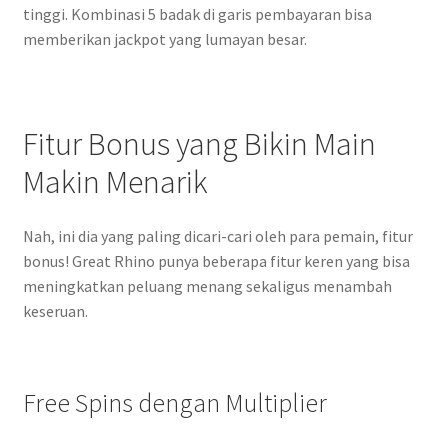
tinggi. Kombinasi 5 badak di garis pembayaran bisa
memberikan jackpot yang lumayan besar.
Fitur Bonus yang Bikin Main
Makin Menarik
Nah, ini dia yang paling dicari-cari oleh para pemain, fitur
bonus! Great Rhino punya beberapa fitur keren yang bisa
meningkatkan peluang menang sekaligus menambah
keseruan.
Free Spins dengan Multiplier