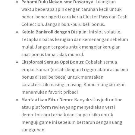
Pahami Dulu Mekanisme Dasarnya:
Luangkan
waktu beberapa spin dengan taruhan kecil untuk
benar-benar ngerti cara kerja Cluster Pays dan Cash
Collection. Jangan buru-buru beli bonus.
Kelola Bankroll dengan Disiplin:
Ini slot volatile.
Tetapkan batas kerugian dan kemenangan sebelum
mulai. Jangan tergoda untuk mengejar kerugian
saat bonus lama tidak muncul.
Eksplorasi Semua Opsi Bonus:
Cobalah semua
empat kamar (entah dengan trigger alami atau beli
bonus di sesi berbeda) untuk merasakan
karakteristik masing-masing. Kamu mungkin akan
menemukan favorit pribadi.
Manfaatkan Fitur Demo:
Banyak situs judi online
atau platform review yang menyediakan versi
demo. Ini cara terbaik dan tanpa risiko untuk
menguji game ini sebelum bertaruh dengan uang
sungguhan.