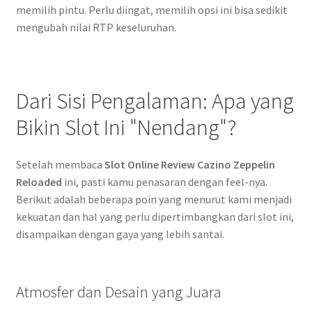
memilih pintu. Perlu diingat, memilih opsi ini bisa sedikit
mengubah nilai RTP keseluruhan.
Dari Sisi Pengalaman: Apa yang
Bikin Slot Ini "Nendang"?
Setelah membaca
Slot Online Review Cazino Zeppelin
Reloaded
ini, pasti kamu penasaran dengan feel-nya.
Berikut adalah beberapa poin yang menurut kami menjadi
kekuatan dan hal yang perlu dipertimbangkan dari slot ini,
disampaikan dengan gaya yang lebih santai.
Atmosfer dan Desain yang Juara