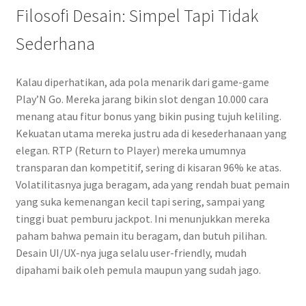
Filosofi Desain: Simpel Tapi Tidak
Sederhana
Kalau diperhatikan, ada pola menarik dari game-game
Play’N Go. Mereka jarang bikin slot dengan 10.000 cara
menang atau fitur bonus yang bikin pusing tujuh keliling.
Kekuatan utama mereka justru ada di kesederhanaan yang
elegan. RTP (Return to Player) mereka umumnya
transparan dan kompetitif, sering di kisaran 96% ke atas.
Volatilitasnya juga beragam, ada yang rendah buat pemain
yang suka kemenangan kecil tapi sering, sampai yang
tinggi buat pemburu jackpot. Ini menunjukkan mereka
paham bahwa pemain itu beragam, dan butuh pilihan.
Desain UI/UX-nya juga selalu user-friendly, mudah
dipahami baik oleh pemula maupun yang sudah jago.