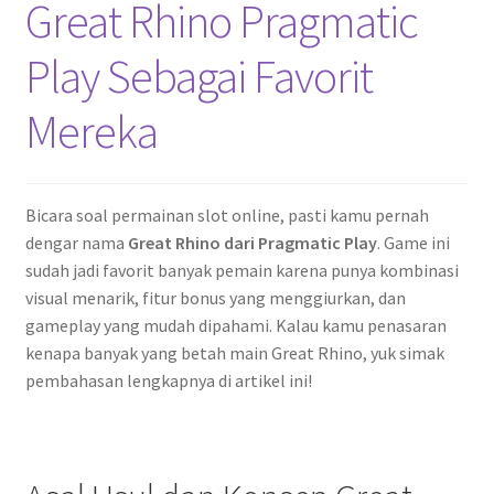
Great Rhino Pragmatic
Play Sebagai Favorit
Mereka
Bicara soal permainan slot online, pasti kamu pernah
dengar nama
Great Rhino dari Pragmatic Play
. Game ini
sudah jadi favorit banyak pemain karena punya kombinasi
visual menarik, fitur bonus yang menggiurkan, dan
gameplay yang mudah dipahami. Kalau kamu penasaran
kenapa banyak yang betah main Great Rhino, yuk simak
pembahasan lengkapnya di artikel ini!