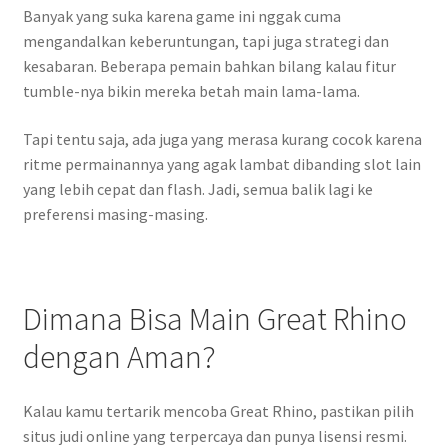
Banyak yang suka karena game ini nggak cuma
mengandalkan keberuntungan, tapi juga strategi dan
kesabaran. Beberapa pemain bahkan bilang kalau fitur
tumble-nya bikin mereka betah main lama-lama.
Tapi tentu saja, ada juga yang merasa kurang cocok karena
ritme permainannya yang agak lambat dibanding slot lain
yang lebih cepat dan flash. Jadi, semua balik lagi ke
preferensi masing-masing.
Dimana Bisa Main Great Rhino
dengan Aman?
Kalau kamu tertarik mencoba Great Rhino, pastikan pilih
situs judi online yang terpercaya dan punya lisensi resmi.