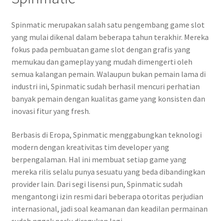
Spinmatic merupakan salah satu pengembang game slot
yang mulai dikenal dalam beberapa tahun terakhir. Mereka
fokus pada pembuatan game slot dengan grafis yang
memukau dan gameplay yang mudah dimengerti oleh
semua kalangan pemain. Walaupun bukan pemain lama di
industri ini, Spinmatic sudah berhasil mencuri perhatian
banyak pemain dengan kualitas game yang konsisten dan
inovasi fitur yang fresh.
Berbasis di Eropa, Spinmatic menggabungkan teknologi
modern dengan kreativitas tim developer yang
berpengalaman. Hal ini membuat setiap game yang
mereka rilis selalu punya sesuatu yang beda dibandingkan
provider lain. Dari segi lisensi pun, Spinmatic sudah
mengantongi izin resmi dari beberapa otoritas perjudian
internasional, jadi soal keamanan dan keadilan permainan
sudah nggak perlu diragukan lagi.