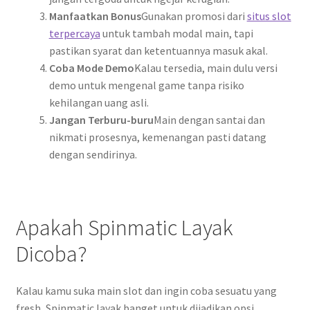
Manfaatkan Bonus
Gunakan promosi dari
situs slot
terpercaya
untuk tambah modal main, tapi
pastikan syarat dan ketentuannya masuk akal.
Coba Mode Demo
Kalau tersedia, main dulu versi
demo untuk mengenal game tanpa risiko
kehilangan uang asli.
Jangan Terburu-buru
Main dengan santai dan
nikmati prosesnya, kemenangan pasti datang
dengan sendirinya.
Apakah Spinmatic Layak
Dicoba?
Kalau kamu suka main slot dan ingin coba sesuatu yang
fresh, Spinmatic layak banget untuk dijadikan opsi.