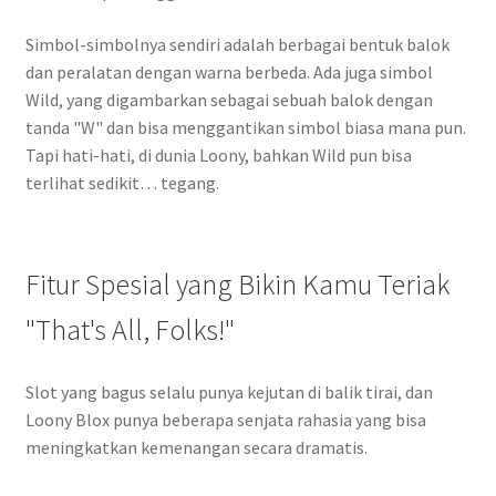
Simbol-simbolnya sendiri adalah berbagai bentuk balok
dan peralatan dengan warna berbeda. Ada juga simbol
Wild, yang digambarkan sebagai sebuah balok dengan
tanda "W" dan bisa menggantikan simbol biasa mana pun.
Tapi hati-hati, di dunia Loony, bahkan Wild pun bisa
terlihat sedikit… tegang.
Fitur Spesial yang Bikin Kamu Teriak
"That's All, Folks!"
Slot yang bagus selalu punya kejutan di balik tirai, dan
Loony Blox punya beberapa senjata rahasia yang bisa
meningkatkan kemenangan secara dramatis.