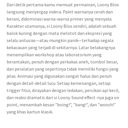
Dari detik pertama kamu memuat permainan, Loony Blox
langsung menyergap indera. Palet warnanya cerah dan
berani, didominasi warna-warna primer yang menyala.
Karakter utamanya, si Loony Blox sendiri, adalah sebuah
balok kuning dengan mata melotot dan ekspresi yang
selalu antusias—atau mungkin panik—terhadap segala
kekacauan yang terjadi di sekitarnya. Latar belakangnya
menampilkan workshop atau laboratorium yang
berantakan, penuh dengan perkakas aneh, tombol besar,
dan peralatan yang sepertinya tidak memiliki fungsi yang
jelas. Animasi yang digunakan sangat halus dan penuh
dengan detail-detail lucu. Setiap kemenangan, setiap
trigger fitur, dirayakan dengan ledakan, percikan api kecil,
dan reaksi dramatis dari si Loony. Sound effect-nya juga on
point, menambah kesan "boing!", "bang!", dan "woosh!"
yang khas kartun klasik.