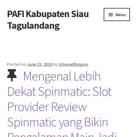
PAFI Kabupaten Siau
Skip
Skip
Menu
to
to
Tagulandang
navigation
content
Home
Hubungi Kami
Posted on
June 22, 2026
by
IshmaelRiggins
Mengenal Lebih
Privacy Policy
Dekat Spinmatic: Slot
Tentang Kami
Provider Review
Spinmatic yang Bikin
Pengalaman Main Jadi