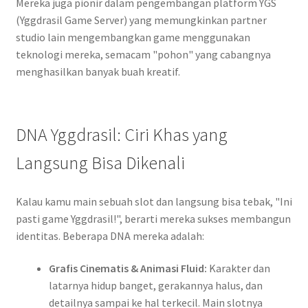
Mereka juga pionir dalam pengembangan platform YGS
(Yggdrasil Game Server) yang memungkinkan partner
studio lain mengembangkan game menggunakan
teknologi mereka, semacam "pohon" yang cabangnya
menghasilkan banyak buah kreatif.
DNA Yggdrasil: Ciri Khas yang
Langsung Bisa Dikenali
Kalau kamu main sebuah slot dan langsung bisa tebak, "Ini
pasti game Yggdrasil!", berarti mereka sukses membangun
identitas. Beberapa DNA mereka adalah:
Grafis Cinematis & Animasi Fluid:
Karakter dan
latarnya hidup banget, gerakannya halus, dan
detailnya sampai ke hal terkecil. Main slotnya