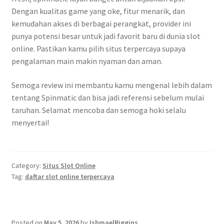
Dengan kualitas game yang oke, fitur menarik, dan
kemudahan akses di berbagai perangkat, provider ini
punya potensi besar untuk jadi favorit baru di dunia slot
online. Pastikan kamu pilih situs terpercaya supaya
pengalaman main makin nyaman dan aman.
Semoga review ini membantu kamu mengenal lebih dalam
tentang Spinmatic dan bisa jadi referensi sebelum mulai
taruhan. Selamat mencoba dan semoga hoki selalu
menyertai!
Category:
Situs Slot Online
Tag:
daftar slot online terpercaya
Posted on
May 5, 2026
by
IshmaelRiggins