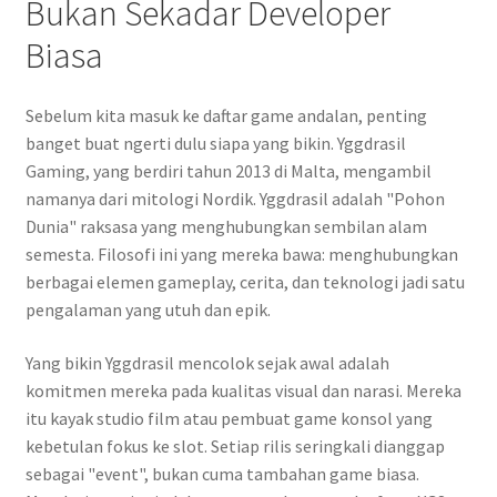
Bukan Sekadar Developer
Biasa
Sebelum kita masuk ke daftar game andalan, penting
banget buat ngerti dulu siapa yang bikin. Yggdrasil
Gaming, yang berdiri tahun 2013 di Malta, mengambil
namanya dari mitologi Nordik. Yggdrasil adalah "Pohon
Dunia" raksasa yang menghubungkan sembilan alam
semesta. Filosofi ini yang mereka bawa: menghubungkan
berbagai elemen gameplay, cerita, dan teknologi jadi satu
pengalaman yang utuh dan epik.
Yang bikin Yggdrasil mencolok sejak awal adalah
komitmen mereka pada kualitas visual dan narasi. Mereka
itu kayak studio film atau pembuat game konsol yang
kebetulan fokus ke slot. Setiap rilis seringkali dianggap
sebagai "event", bukan cuma tambahan game biasa.