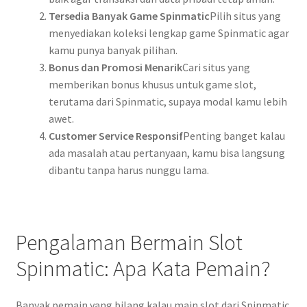
Tersedia Banyak Game Spinmatic
Pilih situs yang
menyediakan koleksi lengkap game Spinmatic agar
kamu punya banyak pilihan.
Bonus dan Promosi Menarik
Cari situs yang
memberikan bonus khusus untuk game slot,
terutama dari Spinmatic, supaya modal kamu lebih
awet.
Customer Service Responsif
Penting banget kalau
ada masalah atau pertanyaan, kamu bisa langsung
dibantu tanpa harus nunggu lama.
Pengalaman Bermain Slot
Spinmatic: Apa Kata Pemain?
Banyak pemain yang bilang kalau main slot dari Spinmatic