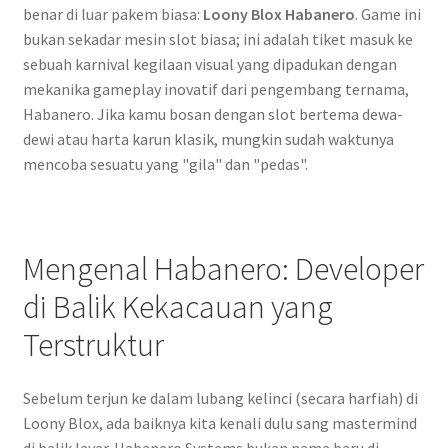
benar di luar pakem biasa:
Loony Blox Habanero
. Game ini
bukan sekadar mesin slot biasa; ini adalah tiket masuk ke
sebuah karnival kegilaan visual yang dipadukan dengan
mekanika gameplay inovatif dari pengembang ternama,
Habanero. Jika kamu bosan dengan slot bertema dewa-
dewi atau harta karun klasik, mungkin sudah waktunya
mencoba sesuatu yang "gila" dan "pedas".
Mengenal Habanero: Developer
di Balik Kekacauan yang
Terstruktur
Sebelum terjun ke dalam lubang kelinci (secara harfiah) di
Loony Blox, ada baiknya kita kenali dulu sang mastermind