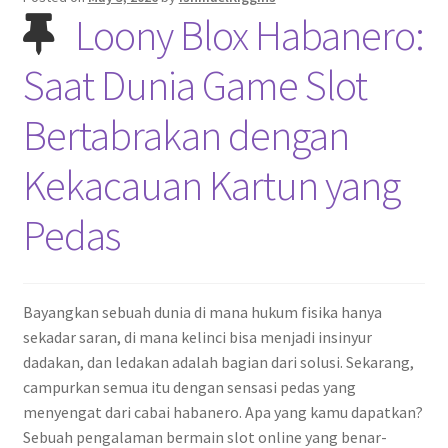
Loony Blox Habanero:
Saat Dunia Game Slot
Bertabrakan dengan
Kekacauan Kartun yang
Pedas
Bayangkan sebuah dunia di mana hukum fisika hanya
sekadar saran, di mana kelinci bisa menjadi insinyur
dadakan, dan ledakan adalah bagian dari solusi. Sekarang,
campurkan semua itu dengan sensasi pedas yang
menyengat dari cabai habanero. Apa yang kamu dapatkan?
Sebuah pengalaman bermain slot online yang benar-