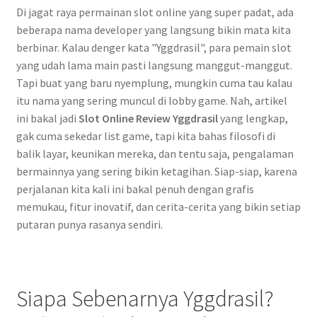
Di jagat raya permainan slot online yang super padat, ada
beberapa nama developer yang langsung bikin mata kita
berbinar. Kalau denger kata "Yggdrasil", para pemain slot
yang udah lama main pasti langsung manggut-manggut.
Tapi buat yang baru nyemplung, mungkin cuma tau kalau
itu nama yang sering muncul di lobby game. Nah, artikel
ini bakal jadi
Slot Online Review Yggdrasil
yang lengkap,
gak cuma sekedar list game, tapi kita bahas filosofi di
balik layar, keunikan mereka, dan tentu saja, pengalaman
bermainnya yang sering bikin ketagihan. Siap-siap, karena
perjalanan kita kali ini bakal penuh dengan grafis
memukau, fitur inovatif, dan cerita-cerita yang bikin setiap
putaran punya rasanya sendiri.
Siapa Sebenarnya Yggdrasil?