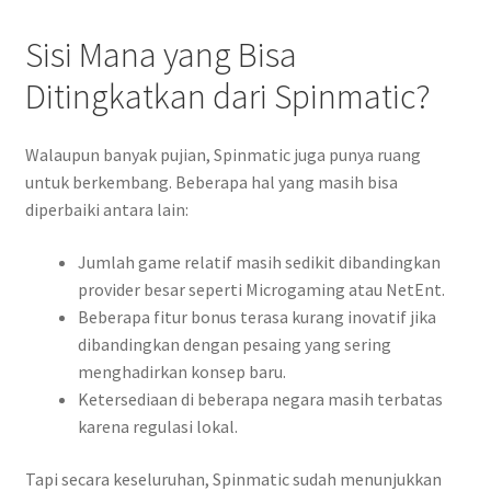
Sisi Mana yang Bisa
Ditingkatkan dari Spinmatic?
Walaupun banyak pujian, Spinmatic juga punya ruang
untuk berkembang. Beberapa hal yang masih bisa
diperbaiki antara lain:
Jumlah game relatif masih sedikit dibandingkan
provider besar seperti Microgaming atau NetEnt.
Beberapa fitur bonus terasa kurang inovatif jika
dibandingkan dengan pesaing yang sering
menghadirkan konsep baru.
Ketersediaan di beberapa negara masih terbatas
karena regulasi lokal.
Tapi secara keseluruhan, Spinmatic sudah menunjukkan