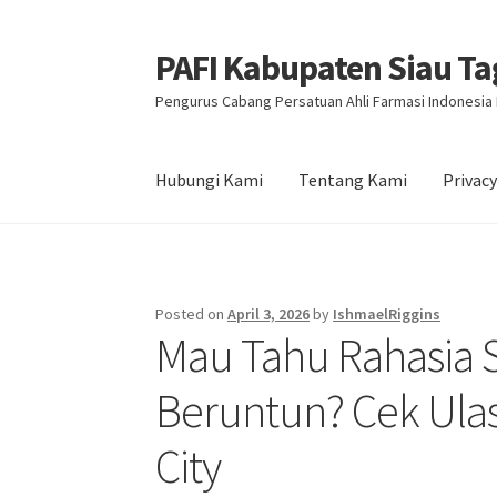
PAFI Kabupaten Siau T
Skip
Skip
to
to
Pengurus Cabang Persatuan Ahli Farmasi Indonesia
navigation
content
Hubungi Kami
Tentang Kami
Privacy
Home
Hubungi Kami
Privacy Policy
Tentang K
Posted on
April 3, 2026
by
IshmaelRiggins
Mau Tahu Rahasia 
Beruntun? Cek Ulasa
City