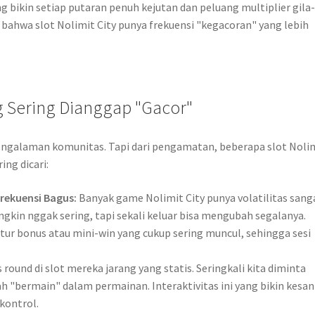
ng bikin setiap putaran penuh kejutan dan peluang multiplier gila
a bahwa slot Nolimit City punya frekuensi "kegacoran" yang lebih
ang Sering Dianggap "Gacor"
 pengalaman komunitas. Tapi dari pengamatan, beberapa slot Noli
ing dicari:
Frekuensi Bagus:
Banyak game Nolimit City punya volatilitas sang
gkin nggak sering, tapi sekali keluar bisa mengubah segalanya.
ur bonus atau mini-win yang cukup sering muncul, sehingga sesi
round di slot mereka jarang yang statis. Seringkali kita diminta
h "bermain" dalam permainan. Interaktivitas ini yang bikin kesan
kontrol.