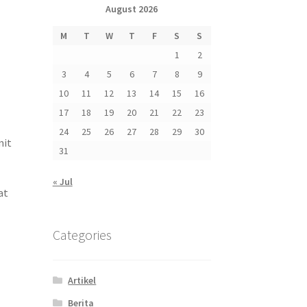
-
August 2026
M
T
W
T
F
S
S
1
2
3
4
5
6
7
8
9
10
11
12
13
14
15
16
17
18
19
20
21
22
23
24
25
26
27
28
29
30
mit
31
« Jul
at
Categories
Artikel
Berita