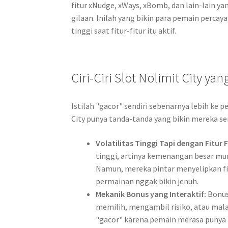
fitur xNudge, xWays, xBomb, dan lain-lain ya
gilaan. Inilah yang bikin para pemain percay
tinggi saat fitur-fitur itu aktif.
Ciri-Ciri Slot Nolimit City y
Istilah "gacor" sendiri sebenarnya lebih ke
City punya tanda-tanda yang bikin mereka ser
Volatilitas Tinggi Tapi dengan Fitur 
tinggi, artinya kemenangan besar mun
Namun, mereka pintar menyelipkan fit
permainan nggak bikin jenuh.
Mekanik Bonus yang Interaktif:
Bonus 
memilih, mengambil risiko, atau mala
"gacor" karena pemain merasa punya 