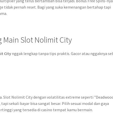
iplier yang terus bertambah bisa terjadi. Bonus Free Spins-nya
dge tidak pernah reset. Bagi yang suka kemenangan bertahap tapi
tama.
 Main Slot Nolimit City
it City
nggak lengkap tanpa tips praktis. Gacor atau nggaknya s
a. Slot Nolimit City dengan volatilitas extreme seperti "Deadwoo
api sekali bayar bisa sangat besar. Pilih sesuai modal dan gaya
ertinggi yang tersedia di casino tempat kamu bermain.