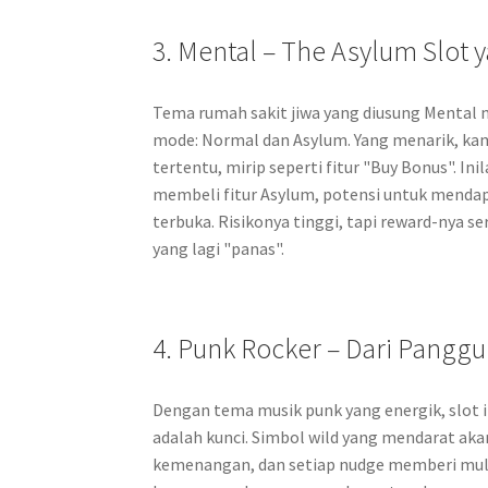
3. Mental – The Asylum Slot 
Tema rumah sakit jiwa yang diusung Mental m
mode: Normal dan Asylum. Yang menarik, ka
tertentu, mirip seperti fitur "Buy Bonus". 
membeli fitur Asylum, potensi untuk menda
terbuka. Risikonya tinggi, tapi reward-nya s
yang lagi "panas".
4. Punk Rocker – Dari Pangg
Dengan tema musik punk yang energik, slot i
adalah kunci. Simbol wild yang mendarat ak
kemenangan, dan setiap nudge memberi multip