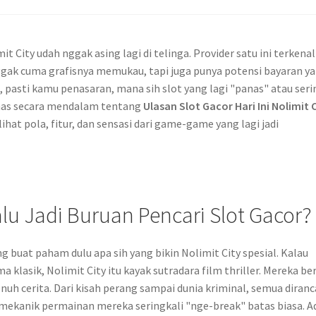
 City udah nggak asing lagi di telinga. Provider satu ini terkenal
ak cuma grafisnya memukau, tapi juga punya potensi bayaran y
n, pasti kamu penasaran, mana sih slot yang lagi "panas" atau seri
 bahas secara mendalam tentang
Ulasan Slot Gacor Hari Ini Nolimit 
hat pola, fitur, dan sensasi dari game-game yang lagi jadi
alu Jadi Buruan Pencari Slot Gacor?
ng buat paham dulu apa sih yang bikin Nolimit City spesial. Kalau
klasik, Nolimit City itu kayak sutradara film thriller. Mereka be
uh cerita. Dari kisah perang sampai dunia kriminal, semua diran
 mekanik permainan mereka seringkali "nge-break" batas biasa. A