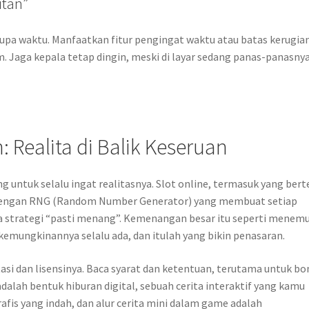
utan”
 lupa waktu. Manfaatkan fitur pengingat waktu atau batas kerugia
m. Jaga kepala tetap dingin, meski di layar sedang panas-panasny
 Realita di Balik Keseruan
ing untuk selalu ingat realitasnya. Slot online, termasuk yang ber
 dengan RNG (Random Number Generator) yang membuat setiap
da strategi “pasti menang”. Kemenangan besar itu seperti menem
 kemungkinannya selalu ada, dan itulah yang bikin penasaran.
tasi dan lisensinya. Baca syarat dan ketentuan, terutama untuk bo
adalah bentuk hiburan digital, sebuah cerita interaktif yang kamu
rafis yang indah, dan alur cerita mini dalam game adalah