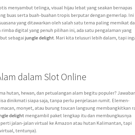
otis menyambut telinga, visual hijau lebat yang seakan bernapas
ang buas serta buah-buahan tropis berputar dengan gemerlap. Ini
i suasana yang ditawarkan oleh salah satu tema paling memikat d
 rimba digital yang penuh pilihan ini, ada satu pengalaman yang
sebut sebagai
jungle delight
. Mari kita telusuri lebih dalam, tapi ing
Alam dalam Slot Online
ema hutan, hewan, dan petualangan alam begitu populer? Jawaba
isa dinikmati siapa saja, tanpa perlu penjelasan rumit. Elemen-
, macan, monyet, atau burung toucan langsung membangkitkan r
ngle delight
mengambil paket lengkap itu dan membungkusnya
perti jalan-jalan virtual ke Amazon atau hutan Kalimantan, tapi
irtual, tentunya).