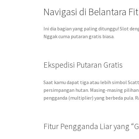
Navigasi di Belantara Fi
Ini dia bagian yang paling ditunggu! Slot de
Nggak cuma putaran gratis biasa.
Ekspedisi Putaran Gratis
Saat kamu dapat tiga atau lebih simbol Scatt
persimpangan hutan. Masing-masing pilihan
pengganda (multiplier) yang berbeda pula. Ra
Fitur Pengganda Liar yang “G