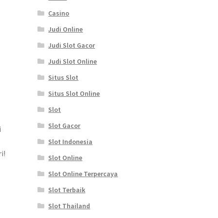
Casino
Judi Online
Judi Slot Gacor
Judi Slot Online
Situs Slot
Situs Slot Online
Slot
Slot Gacor
i
Slot Indonesia
i!
Slot Online
Slot Online Terpercaya
Slot Terbaik
Slot Thailand