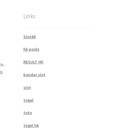
s
Links
Slot88
hk pools
RESULT HK
ah-
di
bandar slot
slot
togel
toto
togel hk