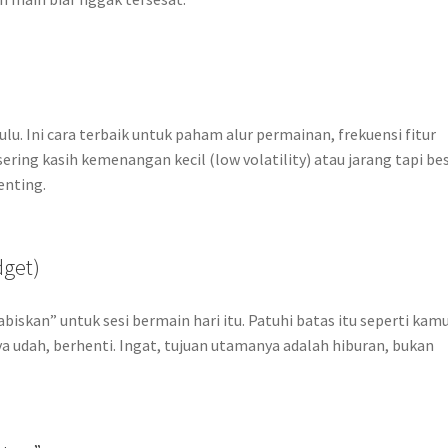
lu. Ini cara terbaik untuk paham alur permainan, frekuensi fitur
ering kasih kemenangan kecil (low volatility) atau jarang tapi be
enting.
dget)
iskan” untuk sesi bermain hari itu. Patuhi batas itu seperti kam
ya udah, berhenti. Ingat, tujuan utamanya adalah hiburan, bukan