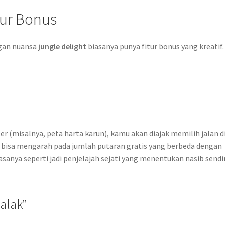
tur Bonus
ngan nuansa
jungle delight
biasanya punya fitur bonus yang kreatif.
er (misalnya, peta harta karun), kamu akan diajak memilih jalan d
 bisa mengarah pada jumlah putaran gratis yang berbeda dengan
sanya seperti jadi penjelajah sejati yang menentukan nasib sendir
alak”