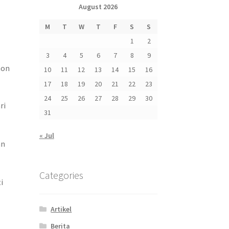
August 2026
M
T
W
T
F
S
S
1
2
3
4
5
6
7
8
9
hon
10
11
12
13
14
15
16
17
18
19
20
21
22
23
24
25
26
27
28
29
30
ri
31
« Jul
an
Categories
i
Artikel
Berita