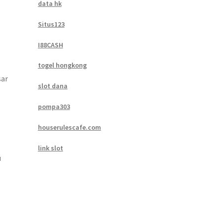
data hk
Situs123
I88CASH
togel hongkong
sar
slot dana
pompa303
houserulescafe.com
link slot
u