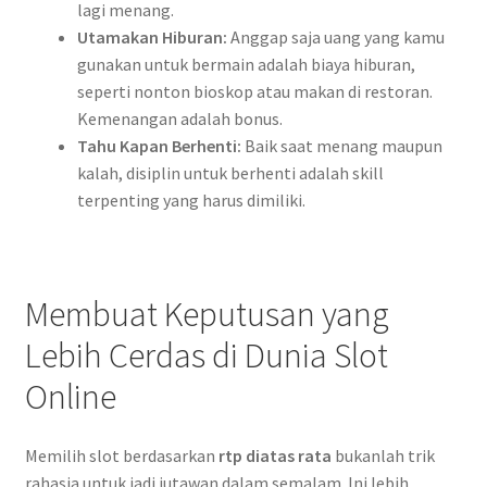
lagi menang.
Utamakan Hiburan:
Anggap saja uang yang kamu
gunakan untuk bermain adalah biaya hiburan,
seperti nonton bioskop atau makan di restoran.
Kemenangan adalah bonus.
Tahu Kapan Berhenti:
Baik saat menang maupun
kalah, disiplin untuk berhenti adalah skill
terpenting yang harus dimiliki.
Membuat Keputusan yang
Lebih Cerdas di Dunia Slot
Online
Memilih slot berdasarkan
rtp diatas rata
bukanlah trik
rahasia untuk jadi jutawan dalam semalam. Ini lebih