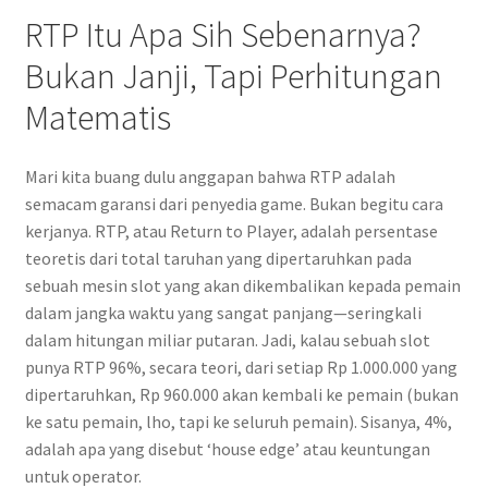
RTP Itu Apa Sih Sebenarnya?
Bukan Janji, Tapi Perhitungan
Matematis
Mari kita buang dulu anggapan bahwa RTP adalah
semacam garansi dari penyedia game. Bukan begitu cara
kerjanya. RTP, atau Return to Player, adalah persentase
teoretis dari total taruhan yang dipertaruhkan pada
sebuah mesin slot yang akan dikembalikan kepada pemain
dalam jangka waktu yang sangat panjang—seringkali
dalam hitungan miliar putaran. Jadi, kalau sebuah slot
punya RTP 96%, secara teori, dari setiap Rp 1.000.000 yang
dipertaruhkan, Rp 960.000 akan kembali ke pemain (bukan
ke satu pemain, lho, tapi ke seluruh pemain). Sisanya, 4%,
adalah apa yang disebut ‘house edge’ atau keuntungan
untuk operator.