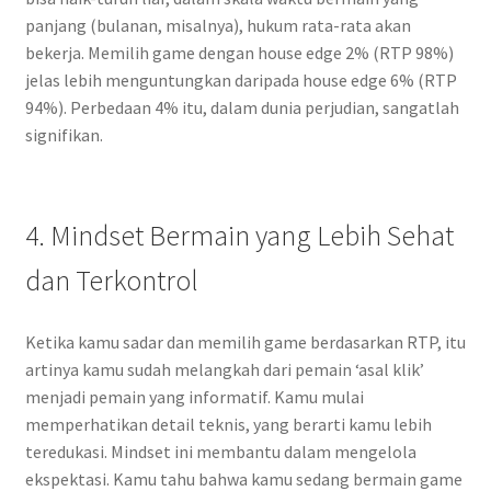
panjang (bulanan, misalnya), hukum rata-rata akan
bekerja. Memilih game dengan house edge 2% (RTP 98%)
jelas lebih menguntungkan daripada house edge 6% (RTP
94%). Perbedaan 4% itu, dalam dunia perjudian, sangatlah
signifikan.
4. Mindset Bermain yang Lebih Sehat
dan Terkontrol
Ketika kamu sadar dan memilih game berdasarkan RTP, itu
artinya kamu sudah melangkah dari pemain ‘asal klik’
menjadi pemain yang informatif. Kamu mulai
memperhatikan detail teknis, yang berarti kamu lebih
teredukasi. Mindset ini membantu dalam mengelola
ekspektasi. Kamu tahu bahwa kamu sedang bermain game