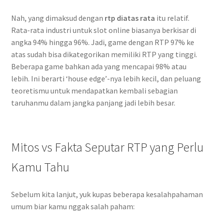
Nah, yang dimaksud dengan
rtp diatas rata
itu relatif.
Rata-rata industri untuk slot online biasanya berkisar di
angka 94% hingga 96%. Jadi, game dengan RTP 97% ke
atas sudah bisa dikategorikan memiliki RTP yang tinggi.
Beberapa game bahkan ada yang mencapai 98% atau
lebih. Ini berarti ‘house edge’-nya lebih kecil, dan peluang
teoretismu untuk mendapatkan kembali sebagian
taruhanmu dalam jangka panjang jadi lebih besar.
Mitos vs Fakta Seputar RTP yang Perlu
Kamu Tahu
Sebelum kita lanjut, yuk kupas beberapa kesalahpahaman
umum biar kamu nggak salah paham: