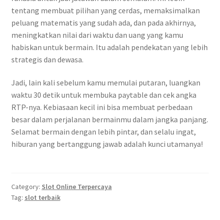
tentang membuat pilihan yang cerdas, memaksimalkan
peluang matematis yang sudah ada, dan pada akhirnya,
meningkatkan nilai dari waktu dan uang yang kamu
habiskan untuk bermain. Itu adalah pendekatan yang lebih
strategis dan dewasa.
Jadi, lain kali sebelum kamu memulai putaran, luangkan
waktu 30 detik untuk membuka paytable dan cek angka
RTP-nya. Kebiasaan kecil ini bisa membuat perbedaan
besar dalam perjalanan bermainmu dalam jangka panjang.
Selamat bermain dengan lebih pintar, dan selalu ingat,
hiburan yang bertanggung jawab adalah kunci utamanya!
Category:
Slot Online Terpercaya
Tag:
slot terbaik