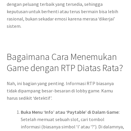
dengan peluang terbaik yang tersedia, sehingga
keputusan untuk berhenti atau terus bermain bisa lebih
rasional, bukan sekadar emosi karena merasa ‘dikerjai’
sistem.
Bagaimana Cara Menemukan
Game dengan RTP Diatas Rata?
Nah, ini bagian yang penting. Informasi RTP biasanya
tidak dipampang besar-besaran di lobby game. Kamu
harus sedikit ‘detektif’.
Buka Menu ‘Info’ atau ‘Paytable’ di Dalam Game:
Setelah memuat sebuah slot, cari tombol
informasi (biasanya simbol ‘i’ atau ‘?’). Di dalamnya,