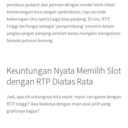
pemburu jackpot dan pemain dengan modal lebih tebal.
Kemenangan bisa sangat spektakuler, tapi periode
kekeringan (dry spells) juga bisa panjang. Di sini, RTP
tinggi berfungsi sebagai ‘penyeimbang’ teoretis dalam
jangka sangat panjang setelah kamu mungkin mengalami
banyak putaran kosong.
Keuntungan Nyata Memilih Slot
dengan RTP Diatas Rata
Jadi, apa sih untungnya kita repot-repot cari game dengan
RTP tinggi? Apa bedanya dengan main asal pilih yang
grafisnya bagus?