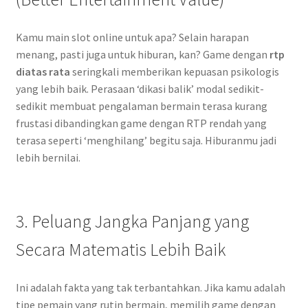
Kamu main slot online untuk apa? Selain harapan
menang, pasti juga untuk hiburan, kan? Game dengan
rtp
diatas rata
seringkali memberikan kepuasan psikologis
yang lebih baik. Perasaan ‘dikasi balik’ modal sedikit-
sedikit membuat pengalaman bermain terasa kurang
frustasi dibandingkan game dengan RTP rendah yang
terasa seperti ‘menghilang’ begitu saja. Hiburanmu jadi
lebih bernilai.
3. Peluang Jangka Panjang yang
Secara Matematis Lebih Baik
Ini adalah fakta yang tak terbantahkan. Jika kamu adalah
tipe pemain yang rutin bermain, memilih game dengan