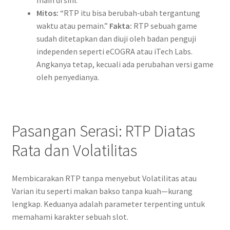
Mitos:
“RTP itu bisa berubah-ubah tergantung
waktu atau pemain.”
Fakta:
RTP sebuah game
sudah ditetapkan dan diuji oleh badan penguji
independen seperti eCOGRA atau iTech Labs.
Angkanya tetap, kecuali ada perubahan versi game
oleh penyedianya.
Pasangan Serasi: RTP Diatas
Rata dan Volatilitas
Membicarakan RTP tanpa menyebut Volatilitas atau
Varian itu seperti makan bakso tanpa kuah—kurang
lengkap. Keduanya adalah parameter terpenting untuk
memahami karakter sebuah slot.