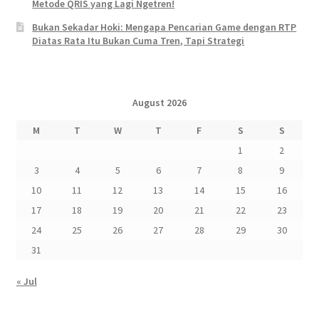
Metode QRIS yang Lagi Ngetren!
Bukan Sekadar Hoki: Mengapa Pencarian Game dengan RTP
Diatas Rata Itu Bukan Cuma Tren, Tapi Strategi
August 2026
M
T
W
T
F
S
S
1
2
3
4
5
6
7
8
9
10
11
12
13
14
15
16
17
18
19
20
21
22
23
24
25
26
27
28
29
30
31
« Jul