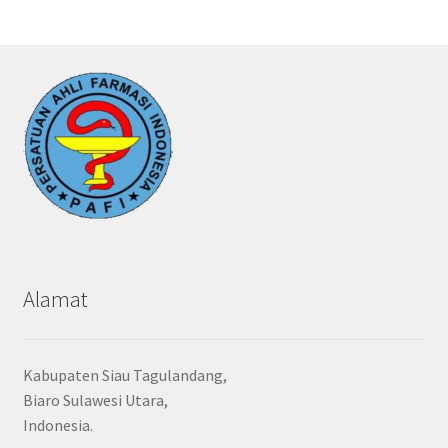
Alamat
Kabupaten Siau Tagulandang,
Biaro Sulawesi Utara,
Indonesia.