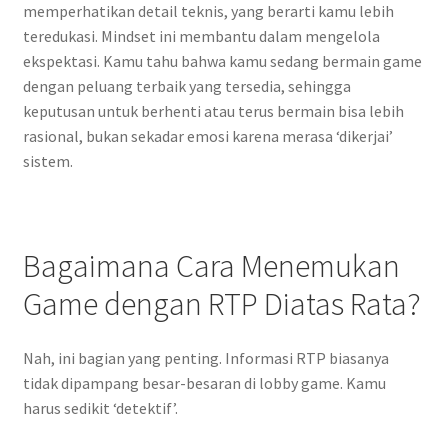
memperhatikan detail teknis, yang berarti kamu lebih
teredukasi. Mindset ini membantu dalam mengelola
ekspektasi. Kamu tahu bahwa kamu sedang bermain game
dengan peluang terbaik yang tersedia, sehingga
keputusan untuk berhenti atau terus bermain bisa lebih
rasional, bukan sekadar emosi karena merasa ‘dikerjai’
sistem.
Bagaimana Cara Menemukan
Game dengan RTP Diatas Rata?
Nah, ini bagian yang penting. Informasi RTP biasanya
tidak dipampang besar-besaran di lobby game. Kamu
harus sedikit ‘detektif’.