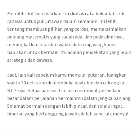
Memilih slot berdasarkan
rtp diatas rata
bukanlah trik
rahasia untuk jadi jutawan dalam semalam. Ini lebih
tentang membuat pilihan yang cerdas, memaksimalkan
peluang matematis yang sudah ada, dan pada akhirnya,
meningkatkan nilai dari waktu dan uang yang kamu
habiskan untuk bermain. Itu adalah pendekatan yang lebih
strategis dan dewasa.
Jadi, lain kali sebelum kamu memulai putaran, luangkan
waktu 30 detik untuk membuka paytable dan cek angka
RTP-nya. Kebiasaan kecil ini bisa membuat perbedaan
besar dalam perjalanan bermainmu dalam jangka panjang.
Selamat bermain dengan lebih pintar, dan selalu ingat,
hiburan yang bertanggung jawab adalah kunci utamanya!