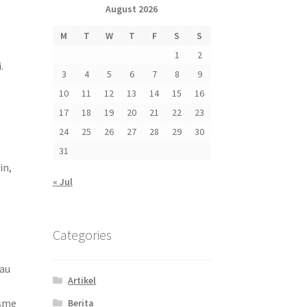
August 2026
M
T
W
T
F
S
S
1
2
.
3
4
5
6
7
8
9
10
11
12
13
14
15
16
17
18
19
20
21
22
23
24
25
26
27
28
29
30
31
in,
« Jul
Categories
tau
Artikel
isme
Berita