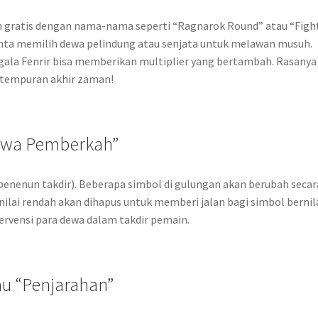
 gratis dengan nama-nama seperti “Ragnarok Round” atau “Fight
minta memilih dewa pelindung atau senjata untuk melawan musuh.
igala Fenrir bisa memberikan multiplier yang bertambah. Rasanya
rtempuran akhir zaman!
Dewa Pemberkah”
n (penenun takdir). Beberapa simbol di gulungan akan berubah secar
nilai rendah akan dihapus untuk memberi jalan bagi simbol bernil
ervensi para dewa dalam takdir pemain.
au “Penjarahan”