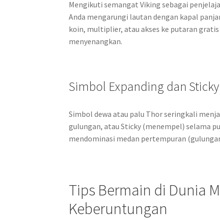
Mengikuti semangat Viking sebagai penjelaj
Anda mengarungi lautan dengan kapal panjan
koin, multiplier, atau akses ke putaran gra
menyenangkan.
Simbol Expanding dan Stick
Simbol dewa atau palu Thor seringkali men
gulungan, atau Sticky (menempel) selama p
mendominasi medan pertempuran (gulungan
Tips Bermain di Dunia Mi
Keberuntungan