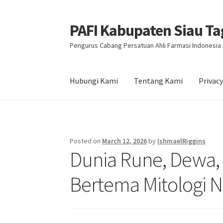
PAFI Kabupaten Siau T
Skip
Skip
to
to
Pengurus Cabang Persatuan Ahli Farmasi Indonesia
navigation
content
Hubungi Kami
Tentang Kami
Privacy
Home
Hubungi Kami
Privacy Policy
Tentang K
Posted on
March 12, 2026
by
IshmaelRiggins
Dunia Rune, Dewa, 
Bertema Mitologi N