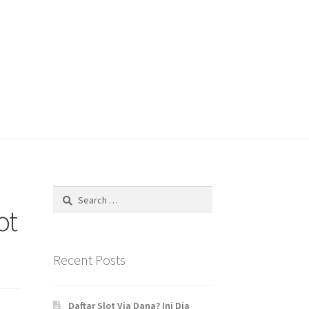
Search
for:
ot
Recent Posts
Daftar Slot Via Dana? Ini Dia