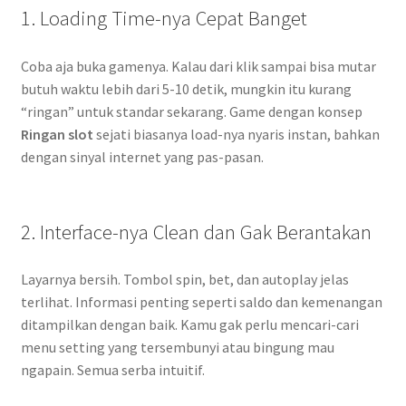
1. Loading Time-nya Cepat Banget
Coba aja buka gamenya. Kalau dari klik sampai bisa mutar
butuh waktu lebih dari 5-10 detik, mungkin itu kurang
“ringan” untuk standar sekarang. Game dengan konsep
Ringan slot
sejati biasanya load-nya nyaris instan, bahkan
dengan sinyal internet yang pas-pasan.
2. Interface-nya Clean dan Gak Berantakan
Layarnya bersih. Tombol spin, bet, dan autoplay jelas
terlihat. Informasi penting seperti saldo dan kemenangan
ditampilkan dengan baik. Kamu gak perlu mencari-cari
menu setting yang tersembunyi atau bingung mau
ngapain. Semua serba intuitif.