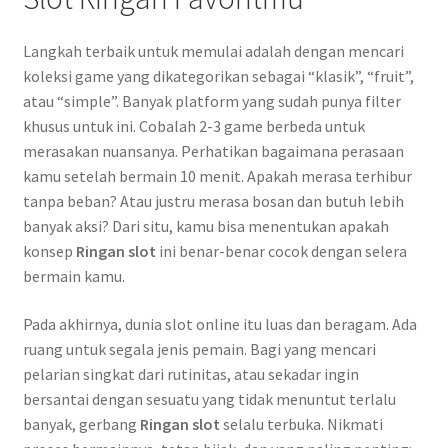
Langkah terbaik untuk memulai adalah dengan mencari
koleksi game yang dikategorikan sebagai “klasik”, “fruit”,
atau “simple”. Banyak platform yang sudah punya filter
khusus untuk ini. Cobalah 2-3 game berbeda untuk
merasakan nuansanya. Perhatikan bagaimana perasaan
kamu setelah bermain 10 menit. Apakah merasa terhibur
tanpa beban? Atau justru merasa bosan dan butuh lebih
banyak aksi? Dari situ, kamu bisa menentukan apakah
konsep
Ringan slot
ini benar-benar cocok dengan selera
bermain kamu.
Pada akhirnya, dunia slot online itu luas dan beragam. Ada
ruang untuk segala jenis pemain. Bagi yang mencari
pelarian singkat dari rutinitas, atau sekadar ingin
bersantai dengan sesuatu yang tidak menuntut terlalu
banyak, gerbang
Ringan slot
selalu terbuka. Nikmati