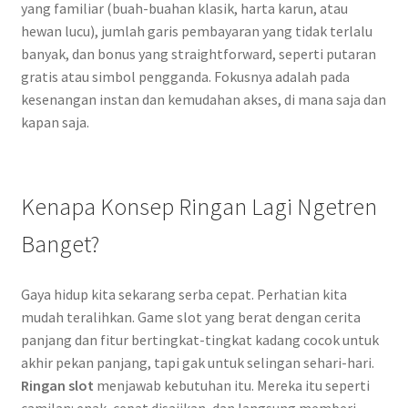
yang familiar (buah-buahan klasik, harta karun, atau
hewan lucu), jumlah garis pembayaran yang tidak terlalu
banyak, dan bonus yang straightforward, seperti putaran
gratis atau simbol pengganda. Fokusnya adalah pada
kesenangan instan dan kemudahan akses, di mana saja dan
kapan saja.
Kenapa Konsep Ringan Lagi Ngetren
Banget?
Gaya hidup kita sekarang serba cepat. Perhatian kita
mudah teralihkan. Game slot yang berat dengan cerita
panjang dan fitur bertingkat-tingkat kadang cocok untuk
akhir pekan panjang, tapi gak untuk selingan sehari-hari.
Ringan slot
menjawab kebutuhan itu. Mereka itu seperti