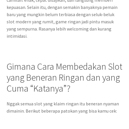
camilan: enak, cepat disajikan, dan langsung memberi
kepuasan. Selain itu, dengan semakin banyaknya pemain
baru yang mungkin belum terbiasa dengan seluk-beluk
slot modern yang rumit, game ringan jadi pintu masuk
yang sempurna. Rasanya lebih welcoming dan kurang
intimidasi.
Gimana Cara Membedakan Slot
yang Beneran Ringan dan yang
Cuma “Katanya”?
Nggak semua slot yang klaim ringan itu beneran nyaman
dimainin. Berikut beberapa patokan yang bisa kamu cek: