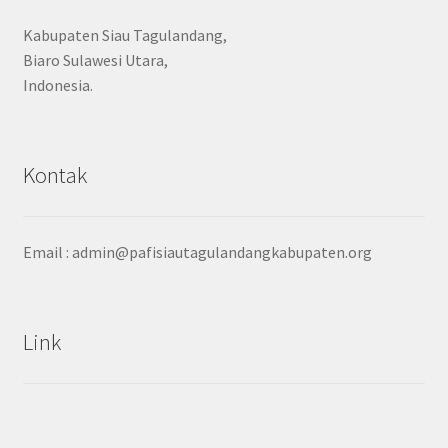
Kabupaten Siau Tagulandang,
Biaro Sulawesi Utara,
Indonesia.
Kontak
Email :
admin@pafisiautagulandangkabupaten.org
Link