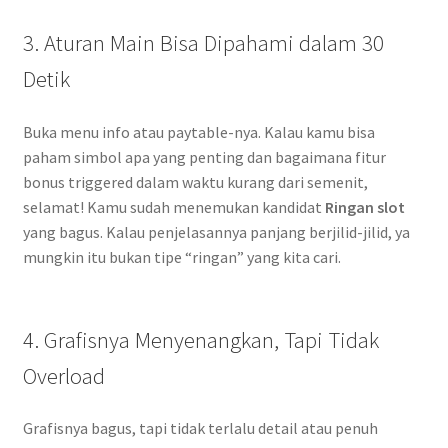
3. Aturan Main Bisa Dipahami dalam 30
Detik
Buka menu info atau paytable-nya. Kalau kamu bisa
paham simbol apa yang penting dan bagaimana fitur
bonus triggered dalam waktu kurang dari semenit,
selamat! Kamu sudah menemukan kandidat
Ringan slot
yang bagus. Kalau penjelasannya panjang berjilid-jilid, ya
mungkin itu bukan tipe “ringan” yang kita cari.
4. Grafisnya Menyenangkan, Tapi Tidak
Overload
Grafisnya bagus, tapi tidak terlalu detail atau penuh