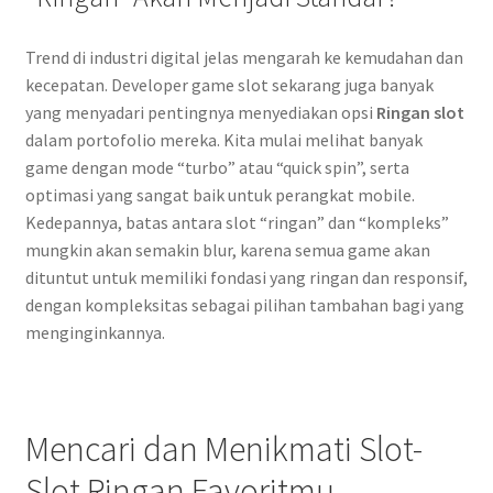
Trend di industri digital jelas mengarah ke kemudahan dan
kecepatan. Developer game slot sekarang juga banyak
yang menyadari pentingnya menyediakan opsi
Ringan slot
dalam portofolio mereka. Kita mulai melihat banyak
game dengan mode “turbo” atau “quick spin”, serta
optimasi yang sangat baik untuk perangkat mobile.
Kedepannya, batas antara slot “ringan” dan “kompleks”
mungkin akan semakin blur, karena semua game akan
dituntut untuk memiliki fondasi yang ringan dan responsif,
dengan kompleksitas sebagai pilihan tambahan bagi yang
menginginkannya.
Mencari dan Menikmati Slot-
Slot Ringan Favoritmu