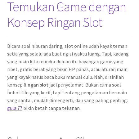
Temukan Game dengan
Konsep Ringan Slot
Bicara soal hiburan daring, slot online udah kayak teman
setia yang selalu ada buat ngisi waktu luang. Tapi, kadang
yang bikin kita mundur duluan itu bayangan game yang
ribet, grafis berat yang bikin HP panas, atau aturan main
yang kayak harus baca buku manual dulu. Nah, di sinilah
konsep
Ringan slot
jadi penyelamat. Bukan cuma soal
bobot file yang kecil, tapi tentang pengalaman bermain
yang santai, mudah dimengerti, dan yang paling penting:
gula 77
bikin betah tanpa tekanan.