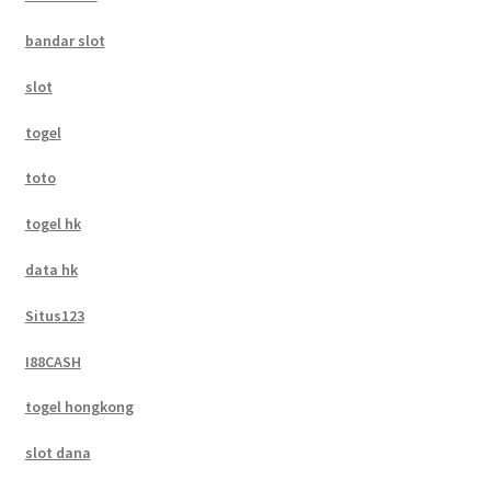
bandar slot
slot
togel
toto
togel hk
data hk
Situs123
I88CASH
togel hongkong
slot dana