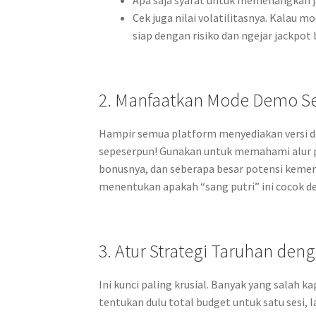
Cek juga nilai volatilitasnya. Kalau 
siap dengan risiko dan ngejar jackpot be
2. Manfaatkan Mode Demo S
Hampir semua platform menyediakan versi d
sepeserpun! Gunakan untuk memahami alur p
bonusnya, dan seberapa besar potensi keme
menentukan apakah “sang putri” ini cocok d
3. Atur Strategi Taruhan den
Ini kunci paling krusial. Banyak yang salah
tentukan dulu total budget untuk satu sesi, 