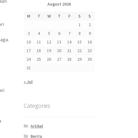
jaan
August 2026
M
T
W
T
F
S
S
,
ri
1
2
3
4
5
6
7
8
9
naga.
10
11
12
13
14
15
16
17
18
19
20
21
22
23
24
25
26
27
28
29
30
31
« Jul
si
Categories
a
Artikel
Berita