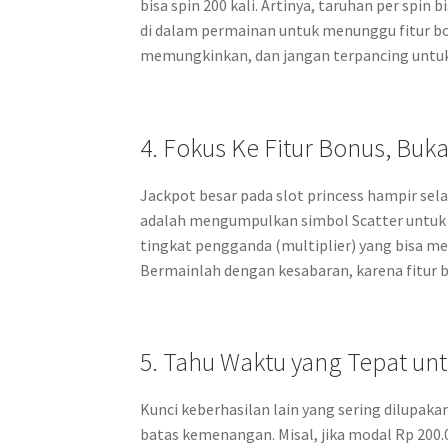
bisa spin 200 kali. Artinya, taruhan per spin 
di dalam permainan untuk menunggu fitur bo
memungkinkan, dan jangan terpancing untuk
4. Fokus Ke Fitur Bonus, Bu
Jackpot besar pada slot princess hampir sela
adalah mengumpulkan simbol Scatter untuk m
tingkat pengganda (multiplier) yang bisa m
Bermainlah dengan kesabaran, karena fitur bon
5. Tahu Waktu yang Tepat un
Kunci keberhasilan lain yang sering dilupaka
batas kemenangan. Misal, jika modal Rp 200.0