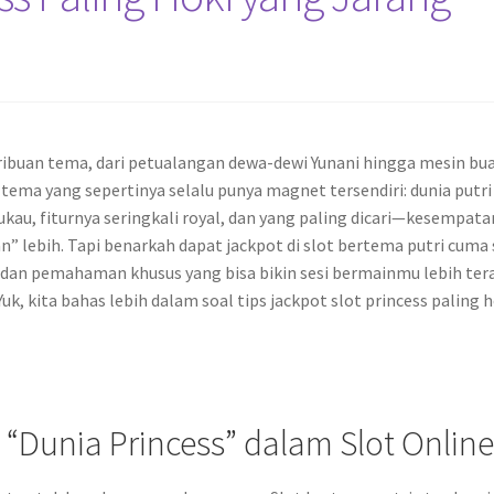
da ribuan tema, dari petualangan dewa-dewi Yunani hingga mesin bu
u tema yang sepertinya selalu punya magnet tersendiri: dunia putri
au, fiturnya seringkali royal, dan yang paling dicari—kesempata
” lebih. Tapi benarkah dapat jackpot di slot bertema putri cuma 
i dan pemahaman khusus yang bisa bikin sesi bermainmu lebih ter
uk, kita bahas lebih dalam soal tips jackpot slot princess paling h
“Dunia Princess” dalam Slot Onlin