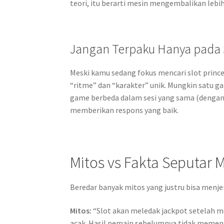
teori, itu berarti mesin mengembalikan lebi
Jangan Terpaku Hanya pada
Meski kamu sedang fokus mencari slot prince
“ritme” dan “karakter” unik. Mungkin satu g
game berbeda dalam sesi yang sama (dengan
memberikan respons yang baik.
Mitos vs Fakta Seputar 
Beredar banyak mitos yang justru bisa menje
Mitos:
“Slot akan meledak jackpot setelah m
acak. Hasil pemain sebelumnya tidak memen