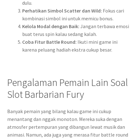
dulu.
Perhatikan Simbol Scatter dan Wild:
Fokus cari
kombinasi simbol ini untuk memicu bonus.
Kelola Modal dengan Baik:
Jangan terbawa emosi
buat terus spin kalau sedang kalah.
Coba Fitur Battle Round:
Ikuti mini game ini
karena peluang hadiah ekstra cukup besar.
Pengalaman Pemain Lain Soal
Slot Barbarian Fury
Banyak pemain yang bilang kalau game ini cukup
menantang dan nggak monoton. Mereka suka dengan
atmosfer pertempuran yang dibangun lewat musik dan
animasi. Namun, ada juga yang merasa fitur battle round