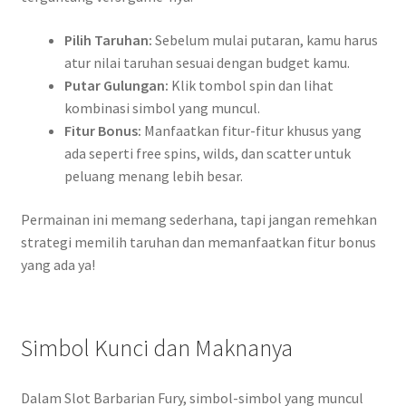
Pilih Taruhan:
Sebelum mulai putaran, kamu harus
atur nilai taruhan sesuai dengan budget kamu.
Putar Gulungan:
Klik tombol spin dan lihat
kombinasi simbol yang muncul.
Fitur Bonus:
Manfaatkan fitur-fitur khusus yang
ada seperti free spins, wilds, dan scatter untuk
peluang menang lebih besar.
Permainan ini memang sederhana, tapi jangan remehkan
strategi memilih taruhan dan memanfaatkan fitur bonus
yang ada ya!
Simbol Kunci dan Maknanya
Dalam Slot Barbarian Fury, simbol-simbol yang muncul