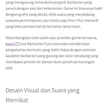
yang mengusung tema dunia prajurit barbarian yang
penuh dengan aksi dan keberanian. Game ini biasanya hadir
dengan grafis yang detail, efek suara yang mendukung
suasana pertempuran, dan tentu saja fitur-fitur menarik
yang bikin pemain betah berlama-lama main.
Dikembangkan oleh salah satu provider game ternama,
gacor77
Slot Barbarian Fury mencoba memberikan
pengalaman bermain yang lebih hidup dengan animasi
karakter barbarian yang garang dan latar belakang yang
membawa pemain ke zaman kuno penuh pertarungan
epik.
Desain Visual dan Suara yang
Memikat