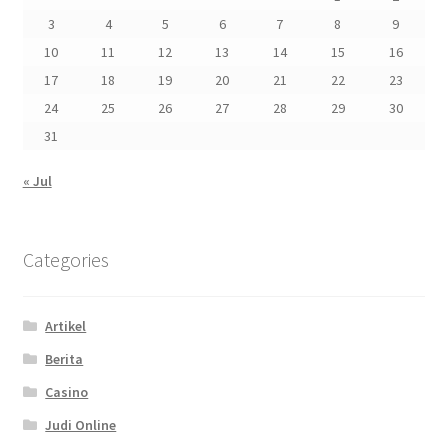
3
4
5
6
7
8
9
10
11
12
13
14
15
16
17
18
19
20
21
22
23
24
25
26
27
28
29
30
31
« Jul
Categories
Artikel
Berita
Casino
Judi Online