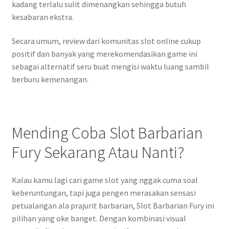
kadang terlalu sulit dimenangkan sehingga butuh
kesabaran ekstra.
Secara umum, review dari komunitas slot online cukup
positif dan banyak yang merekomendasikan game ini
sebagai alternatif seru buat mengisi waktu luang sambil
berburu kemenangan.
Mending Coba Slot Barbarian
Fury Sekarang Atau Nanti?
Kalau kamu lagi cari game slot yang nggak cuma soal
keberuntungan, tapi juga pengen merasakan sensasi
petualangan ala prajurit barbarian, Slot Barbarian Fury ini
pilihan yang oke banget. Dengan kombinasi visual