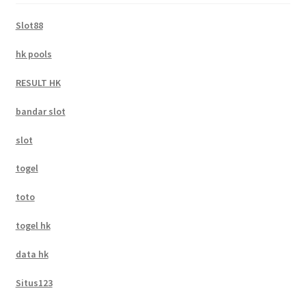
Slot88
hk pools
RESULT HK
bandar slot
slot
togel
toto
togel hk
data hk
Situs123