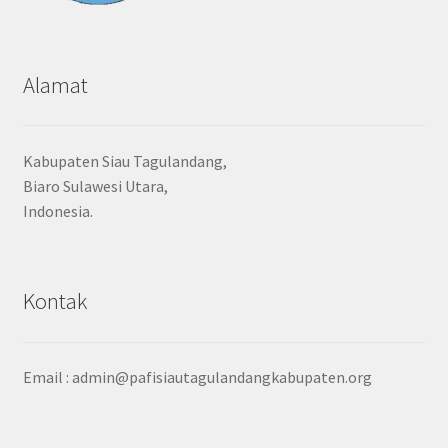
Alamat
Kabupaten Siau Tagulandang,
Biaro Sulawesi Utara,
Indonesia.
Kontak
Email :
admin@pafisiautagulandangkabupaten.org