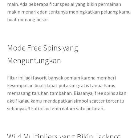
main. Ada beberapa fitur spesial yang bikin permainan
makin menarik dan tentunya meningkatkan peluang kamu
buat menang besar.
Mode Free Spins yang
Menguntungkan
Fitur ini jadi favorit banyak pemain karena memberi
kesempatan buat dapat putaran gratis tanpa harus
memasang taruhan tambahan. Biasanya, free spins akan
aktif kalau kamu mendapatkan simbol scatter tertentu
sebanyak 3 kali atau lebih dalam satu putaran.
Wild Multipliers yang Bikin Jackpot