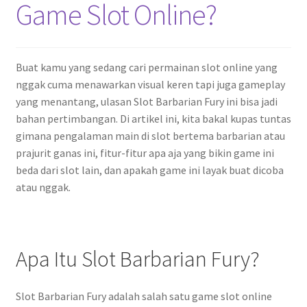
Game Slot Online?
Buat kamu yang sedang cari permainan slot online yang
nggak cuma menawarkan visual keren tapi juga gameplay
yang menantang, ulasan Slot Barbarian Fury ini bisa jadi
bahan pertimbangan. Di artikel ini, kita bakal kupas tuntas
gimana pengalaman main di slot bertema barbarian atau
prajurit ganas ini, fitur-fitur apa aja yang bikin game ini
beda dari slot lain, dan apakah game ini layak buat dicoba
atau nggak.
Apa Itu Slot Barbarian Fury?
Slot Barbarian Fury adalah salah satu game slot online