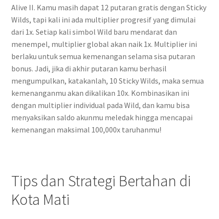
Alive II. Kamu masih dapat 12 putaran gratis dengan Sticky
Wilds, tapi kali ini ada multiplier progresif yang dimulai
dari 1x. Setiap kali simbol Wild baru mendarat dan
menempel, multiplier global akan naik 1x. Multiplier ini
berlaku untuk semua kemenangan selama sisa putaran
bonus. Jadi, jika di akhir putaran kamu berhasil
mengumpulkan, katakanlah, 10 Sticky Wilds, maka semua
kemenanganmu akan dikalikan 10x. Kombinasikan ini
dengan multiplier individual pada Wild, dan kamu bisa
menyaksikan saldo akunmu meledak hingga mencapai
kemenangan maksimal 100,000x taruhanmu!
Tips dan Strategi Bertahan di
Kota Mati