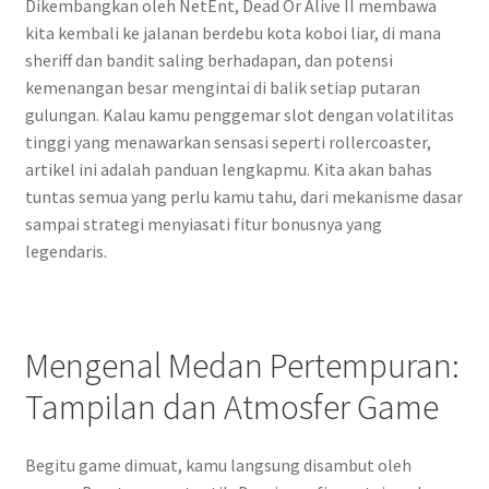
Dikembangkan oleh NetEnt, Dead Or Alive II membawa
kita kembali ke jalanan berdebu kota koboi liar, di mana
sheriff dan bandit saling berhadapan, dan potensi
kemenangan besar mengintai di balik setiap putaran
gulungan. Kalau kamu penggemar slot dengan volatilitas
tinggi yang menawarkan sensasi seperti rollercoaster,
artikel ini adalah panduan lengkapmu. Kita akan bahas
tuntas semua yang perlu kamu tahu, dari mekanisme dasar
sampai strategi menyiasati fitur bonusnya yang
legendaris.
Mengenal Medan Pertempuran:
Tampilan dan Atmosfer Game
Begitu game dimuat, kamu langsung disambut oleh