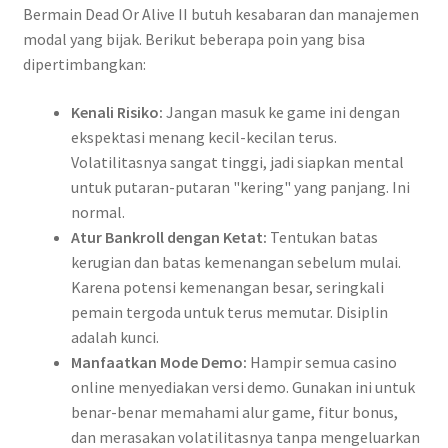
Bermain Dead Or Alive II butuh kesabaran dan manajemen
modal yang bijak. Berikut beberapa poin yang bisa
dipertimbangkan:
Kenali Risiko:
Jangan masuk ke game ini dengan
ekspektasi menang kecil-kecilan terus.
Volatilitasnya sangat tinggi, jadi siapkan mental
untuk putaran-putaran "kering" yang panjang. Ini
normal.
Atur Bankroll dengan Ketat:
Tentukan batas
kerugian dan batas kemenangan sebelum mulai.
Karena potensi kemenangan besar, seringkali
pemain tergoda untuk terus memutar. Disiplin
adalah kunci.
Manfaatkan Mode Demo:
Hampir semua casino
online menyediakan versi demo. Gunakan ini untuk
benar-benar memahami alur game, fitur bonus,
dan merasakan volatilitasnya tanpa mengeluarkan