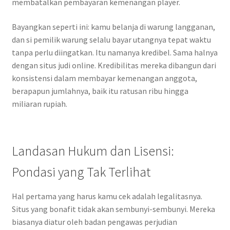
membatalkan pembayaran kemenangan player.
Bayangkan seperti ini: kamu belanja di warung langganan,
dan si pemilik warung selalu bayar utangnya tepat waktu
tanpa perlu diingatkan. Itu namanya kredibel. Sama halnya
dengan situs judi online. Kredibilitas mereka dibangun dari
konsistensi dalam membayar kemenangan anggota,
berapapun jumlahnya, baik itu ratusan ribu hingga
miliaran rupiah.
Landasan Hukum dan Lisensi:
Pondasi yang Tak Terlihat
Hal pertama yang harus kamu cek adalah legalitasnya.
Situs yang bonafit tidak akan sembunyi-sembunyi. Mereka
biasanya diatur oleh badan pengawas perjudian