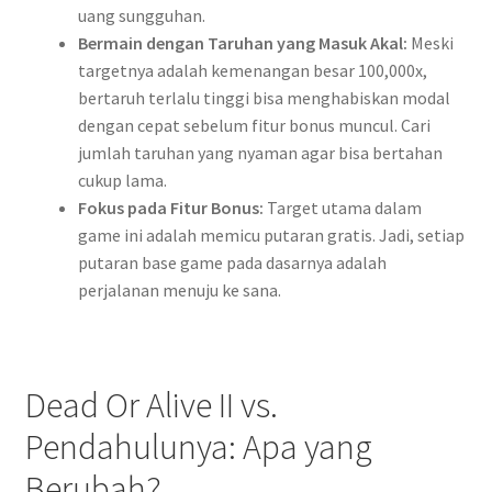
uang sungguhan.
Bermain dengan Taruhan yang Masuk Akal:
Meski
targetnya adalah kemenangan besar 100,000x,
bertaruh terlalu tinggi bisa menghabiskan modal
dengan cepat sebelum fitur bonus muncul. Cari
jumlah taruhan yang nyaman agar bisa bertahan
cukup lama.
Fokus pada Fitur Bonus:
Target utama dalam
game ini adalah memicu putaran gratis. Jadi, setiap
putaran base game pada dasarnya adalah
perjalanan menuju ke sana.
Dead Or Alive II vs.
Pendahulunya: Apa yang
Berubah?