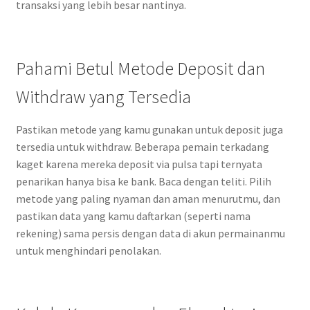
transaksi yang lebih besar nantinya.
Pahami Betul Metode Deposit dan
Withdraw yang Tersedia
Pastikan metode yang kamu gunakan untuk deposit juga
tersedia untuk withdraw. Beberapa pemain terkadang
kaget karena mereka deposit via pulsa tapi ternyata
penarikan hanya bisa ke bank. Baca dengan teliti. Pilih
metode yang paling nyaman dan aman menurutmu, dan
pastikan data yang kamu daftarkan (seperti nama
rekening) sama persis dengan data di akun permainanmu
untuk menghindari penolakan.