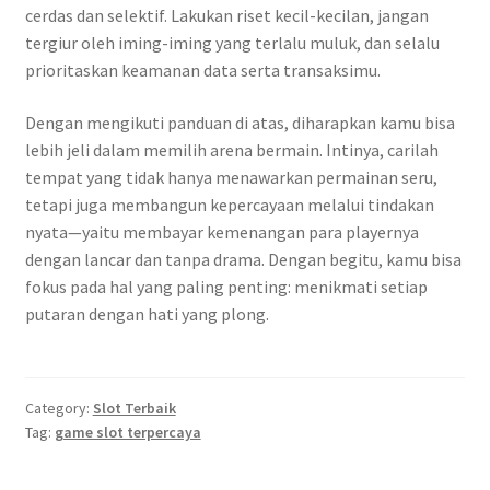
cerdas dan selektif. Lakukan riset kecil-kecilan, jangan
tergiur oleh iming-iming yang terlalu muluk, dan selalu
prioritaskan keamanan data serta transaksimu.
Dengan mengikuti panduan di atas, diharapkan kamu bisa
lebih jeli dalam memilih arena bermain. Intinya, carilah
tempat yang tidak hanya menawarkan permainan seru,
tetapi juga membangun kepercayaan melalui tindakan
nyata—yaitu membayar kemenangan para playernya
dengan lancar dan tanpa drama. Dengan begitu, kamu bisa
fokus pada hal yang paling penting: menikmati setiap
putaran dengan hati yang plong.
Category:
Slot Terbaik
Tag:
game slot terpercaya