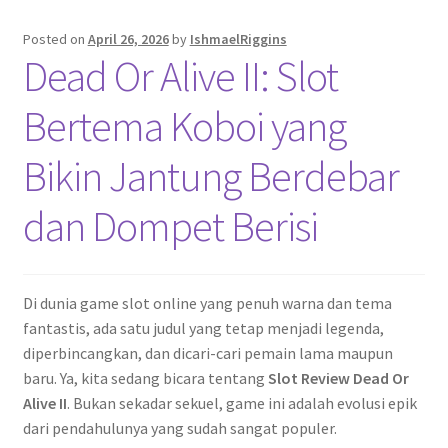
Posted on
April 26, 2026
by
IshmaelRiggins
Dead Or Alive II: Slot
Bertema Koboi yang
Bikin Jantung Berdebar
dan Dompet Berisi
Di dunia game slot online yang penuh warna dan tema
fantastis, ada satu judul yang tetap menjadi legenda,
diperbincangkan, dan dicari-cari pemain lama maupun
baru. Ya, kita sedang bicara tentang
Slot Review Dead Or
Alive II
. Bukan sekadar sekuel, game ini adalah evolusi epik
dari pendahulunya yang sudah sangat populer.