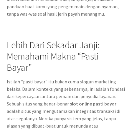
panduan buat kamu yang pengen main dengan nyaman,
tanpa was-was soal hasil jerih payah menangmu.
Lebih Dari Sekadar Janji:
Memahami Makna “Pasti
Bayar”
Istilah “pasti bayar” itu bukan cuma slogan marketing
belaka. Dalam konteks yang sebenarnya, ini adalah fondasi
dari kepercayaan antara pemain dan penyedia layanan.
Sebuah situs yang benar-benar
slot online pasti bayar
adalah situs yang mengutamakan integritas transaksi di
atas segalanya. Mereka punya sistem yang jelas, tanpa
alasan yang dibuat-buat untuk menunda atau