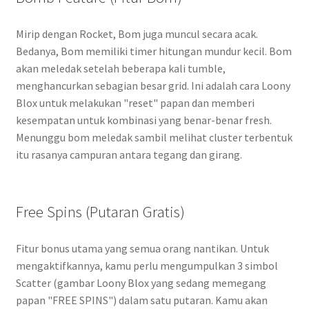
Mirip dengan Rocket, Bom juga muncul secara acak.
Bedanya, Bom memiliki timer hitungan mundur kecil. Bom
akan meledak setelah beberapa kali tumble,
menghancurkan sebagian besar grid. Ini adalah cara Loony
Blox untuk melakukan "reset" papan dan memberi
kesempatan untuk kombinasi yang benar-benar fresh.
Menunggu bom meledak sambil melihat cluster terbentuk
itu rasanya campuran antara tegang dan girang.
Free Spins (Putaran Gratis)
Fitur bonus utama yang semua orang nantikan. Untuk
mengaktifkannya, kamu perlu mengumpulkan 3 simbol
Scatter (gambar Loony Blox yang sedang memegang
papan "FREE SPINS") dalam satu putaran. Kamu akan