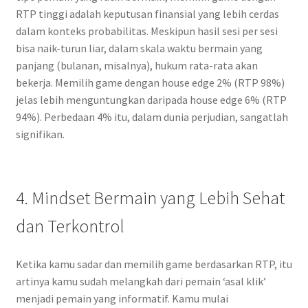
RTP tinggi adalah keputusan finansial yang lebih cerdas
dalam konteks probabilitas. Meskipun hasil sesi per sesi
bisa naik-turun liar, dalam skala waktu bermain yang
panjang (bulanan, misalnya), hukum rata-rata akan
bekerja. Memilih game dengan house edge 2% (RTP 98%)
jelas lebih menguntungkan daripada house edge 6% (RTP
94%). Perbedaan 4% itu, dalam dunia perjudian, sangatlah
signifikan.
4. Mindset Bermain yang Lebih Sehat
dan Terkontrol
Ketika kamu sadar dan memilih game berdasarkan RTP, itu
artinya kamu sudah melangkah dari pemain ‘asal klik’
menjadi pemain yang informatif. Kamu mulai