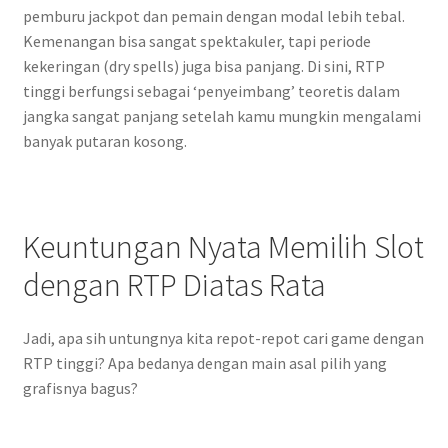
pemburu jackpot dan pemain dengan modal lebih tebal.
Kemenangan bisa sangat spektakuler, tapi periode
kekeringan (dry spells) juga bisa panjang. Di sini, RTP
tinggi berfungsi sebagai ‘penyeimbang’ teoretis dalam
jangka sangat panjang setelah kamu mungkin mengalami
banyak putaran kosong.
Keuntungan Nyata Memilih Slot
dengan RTP Diatas Rata
Jadi, apa sih untungnya kita repot-repot cari game dengan
RTP tinggi? Apa bedanya dengan main asal pilih yang
grafisnya bagus?