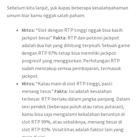
Sebelum kita lanjut, yuk kupas beberapa kesalahpahaman
umum biar kamu nggak salah paham:
Mitos:
“Slot dengan RTP tinggi nggak bisa kasih
jackpot besar.”
Fakta:
RTP dan potensi jackpot
adalah dua hal yang dihitung terpisah. Sebuah game
dengan RTP 97% tetap bisa memiliki jackpot
progresif yang menggiurkan. Perhitungan RTP
sudah mencakup semua pembayaran, termasuk
jackpot.
Mitos:
“Kalau main di slot RTP tinggi, pasti
menang terus.”
Fakta:
Ini adalah kesalahan
terbesar. RTP berlaku dalam jangka panjang. Dalam
sesi pendek (beberapa puluh atau ratus putaran),
kamu bisa saja mengalami kekalahan beruntun di
slot RTP 99%, atau sebaliknya, menang besar di
slot RTP 92%. Volatilitas adalah faktor lain yang
main di sini.