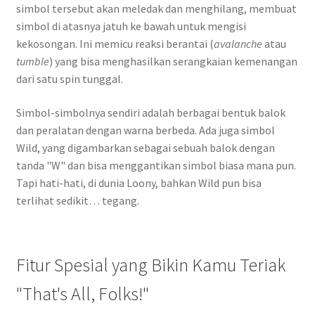
simbol tersebut akan meledak dan menghilang, membuat
simbol di atasnya jatuh ke bawah untuk mengisi
kekosongan. Ini memicu reaksi berantai (
avalanche
atau
tumble
) yang bisa menghasilkan serangkaian kemenangan
dari satu spin tunggal.
Simbol-simbolnya sendiri adalah berbagai bentuk balok
dan peralatan dengan warna berbeda. Ada juga simbol
Wild, yang digambarkan sebagai sebuah balok dengan
tanda "W" dan bisa menggantikan simbol biasa mana pun.
Tapi hati-hati, di dunia Loony, bahkan Wild pun bisa
terlihat sedikit… tegang.
Fitur Spesial yang Bikin Kamu Teriak
"That's All, Folks!"