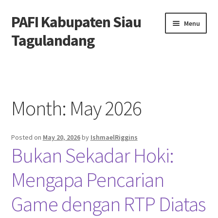
PAFI Kabupaten Siau
Skip
Skip
Menu
to
to
Tagulandang
navigation
content
Home
Hubungi Kami
Month:
May 2026
Privacy Policy
Posted on
May 20, 2026
by
IshmaelRiggins
Tentang Kami
Bukan Sekadar Hoki:
Mengapa Pencarian
Game dengan RTP Diatas