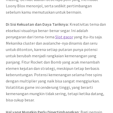
Loony Blox menonjol, serta sedikit pertimbangan
sebelum kamu memutuskan untuk bermain.
Di Sisi Kekuatan dan Daya Tariknya:
Kreativitas tema dan
eksekusi visualnya benar-benar segar. Ini adalah
penyegaran dari tema-tema
Slot gacor
yang itu-itu saja.
Mekanika cluster dan avalanche-nya dinamis dan seru
untuk ditonton, karena setiap putaran punya potensi
untuk berubah menjadi rangkaian kemenangan yang
panjang. Fitur Rocket dan Bomb yang acak menambah
elemen kejutan dan strategi, meskipun tetap berbasis
keberuntungan. Potensi kemenangan selama free spins
dengan multiplier yang naik bisa sangat menggiurkan.
Volatilitas game ini cenderung tinggi, yang berarti
kemenangan mungkin tidak sering, tetapi ketika datang,
bisa cukup besar.
Hal yang Mungkin Perlu Dipertimbangkan:
Bagi pemain