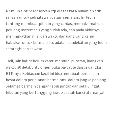
Memilih slot berdasarkan
rtp diatas rata
bukanlah trik
rahasia untuk jadi jutawan dalam semalam. Ini lebih
tentang membuat pilihan yang cerdas, memaksimalkan
peluang matematis yang sudah ada, dan pada akhirnya,
meningkatkan nilai dari waktu dan uang yang kamu
habiskan untuk bermain. Itu adalah pendekatan yang lebih
strategis dan dewasa.
Jadi, lain kali sebelum kamu memulai putaran, luangkan
waktu 30 detik untuk membuka paytable dan cek angka
RTP-nya. Kebiasaan kecil ini bisa membuat perbedaan
besar dalam perjalanan bermainmu dalam jangka panjang.
Selamat bermain dengan lebih pintar, dan selalu ingat,
hiburan yang bertanggung jawab adalah kunci utamanya!