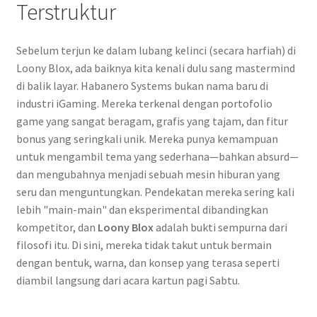
Terstruktur
Sebelum terjun ke dalam lubang kelinci (secara harfiah) di
Loony Blox, ada baiknya kita kenali dulu sang mastermind
di balik layar. Habanero Systems bukan nama baru di
industri iGaming. Mereka terkenal dengan portofolio
game yang sangat beragam, grafis yang tajam, dan fitur
bonus yang seringkali unik. Mereka punya kemampuan
untuk mengambil tema yang sederhana—bahkan absurd—
dan mengubahnya menjadi sebuah mesin hiburan yang
seru dan menguntungkan. Pendekatan mereka sering kali
lebih "main-main" dan eksperimental dibandingkan
kompetitor, dan
Loony Blox
adalah bukti sempurna dari
filosofi itu. Di sini, mereka tidak takut untuk bermain
dengan bentuk, warna, dan konsep yang terasa seperti
diambil langsung dari acara kartun pagi Sabtu.