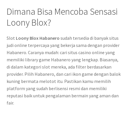
Dimana Bisa Mencoba Sensasi
Loony Blox?
Slot
Loony Blox Habanero
sudah tersedia di banyak situs
judi online terpercaya yang bekerja sama dengan provider
Habanero. Caranya mudah: cari situs casino online yang
memiliki library game Habanero yang lengkap. Biasanya,
di dalam kategori slot mereka, ada filter berdasarkan
provider. Pilih Habanero, dan cari ikon game dengan balok
kuning bermata melotot itu. Pastikan kamu memilih
platform yang sudah berlisensi resmi dan memiliki
reputasi baik untuk pengalaman bermain yang aman dan
fair.