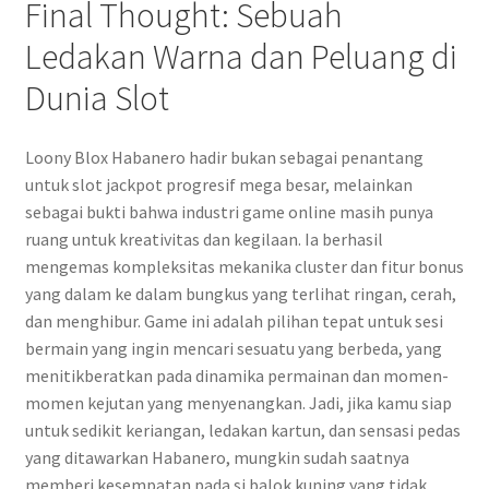
Final Thought: Sebuah
Ledakan Warna dan Peluang di
Dunia Slot
Loony Blox Habanero hadir bukan sebagai penantang
untuk slot jackpot progresif mega besar, melainkan
sebagai bukti bahwa industri game online masih punya
ruang untuk kreativitas dan kegilaan. Ia berhasil
mengemas kompleksitas mekanika cluster dan fitur bonus
yang dalam ke dalam bungkus yang terlihat ringan, cerah,
dan menghibur. Game ini adalah pilihan tepat untuk sesi
bermain yang ingin mencari sesuatu yang berbeda, yang
menitikberatkan pada dinamika permainan dan momen-
momen kejutan yang menyenangkan. Jadi, jika kamu siap
untuk sedikit keriangan, ledakan kartun, dan sensasi pedas
yang ditawarkan Habanero, mungkin sudah saatnya
memberi kesempatan pada si balok kuning yang tidak