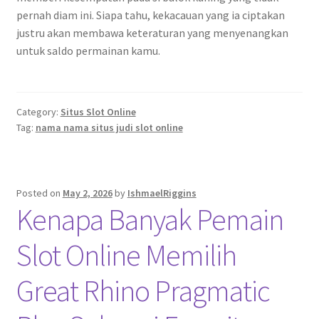
pernah diam ini. Siapa tahu, kekacauan yang ia ciptakan
justru akan membawa keteraturan yang menyenangkan
untuk saldo permainan kamu.
Category:
Situs Slot Online
Tag:
nama nama situs judi slot online
Posted on
May 2, 2026
by
IshmaelRiggins
Kenapa Banyak Pemain
Slot Online Memilih
Great Rhino Pragmatic