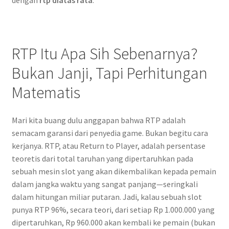
RTP Itu Apa Sih Sebenarnya?
Bukan Janji, Tapi Perhitungan
Matematis
Mari kita buang dulu anggapan bahwa RTP adalah
semacam garansi dari penyedia game. Bukan begitu cara
kerjanya. RTP, atau Return to Player, adalah persentase
teoretis dari total taruhan yang dipertaruhkan pada
sebuah mesin slot yang akan dikembalikan kepada pemain
dalam jangka waktu yang sangat panjang—seringkali
dalam hitungan miliar putaran. Jadi, kalau sebuah slot
punya RTP 96%, secara teori, dari setiap Rp 1.000.000 yang
dipertaruhkan, Rp 960.000 akan kembali ke pemain (bukan