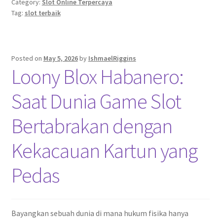
Category:
Slot Online Terpercaya
Tag:
slot terbaik
Posted on
May 5, 2026
by
IshmaelRiggins
Loony Blox Habanero:
Saat Dunia Game Slot
Bertabrakan dengan
Kekacauan Kartun yang
Pedas
Bayangkan sebuah dunia di mana hukum fisika hanya