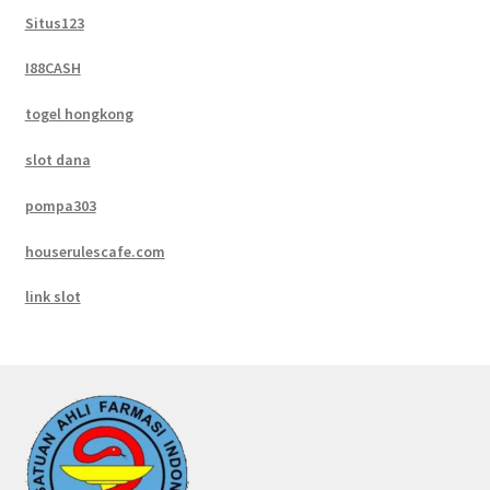
Situs123
I88CASH
togel hongkong
slot dana
pompa303
houserulescafe.com
link slot