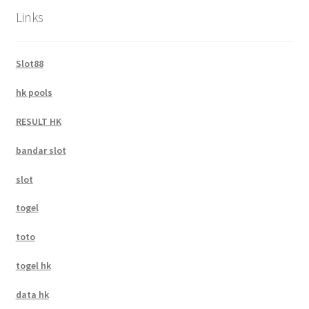
Links
Slot88
hk pools
RESULT HK
bandar slot
slot
togel
toto
togel hk
data hk