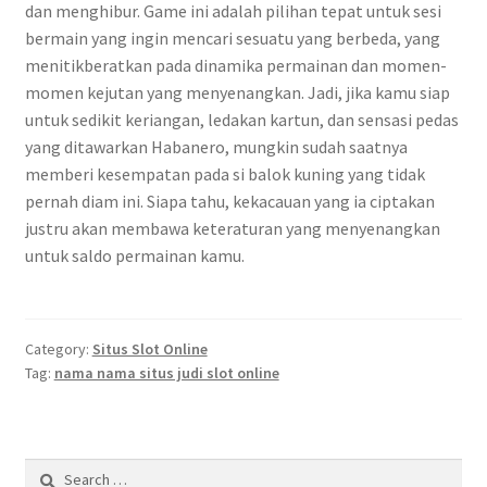
dan menghibur. Game ini adalah pilihan tepat untuk sesi
bermain yang ingin mencari sesuatu yang berbeda, yang
menitikberatkan pada dinamika permainan dan momen-
momen kejutan yang menyenangkan. Jadi, jika kamu siap
untuk sedikit keriangan, ledakan kartun, dan sensasi pedas
yang ditawarkan Habanero, mungkin sudah saatnya
memberi kesempatan pada si balok kuning yang tidak
pernah diam ini. Siapa tahu, kekacauan yang ia ciptakan
justru akan membawa keteraturan yang menyenangkan
untuk saldo permainan kamu.
Category:
Situs Slot Online
Tag:
nama nama situs judi slot online
Search