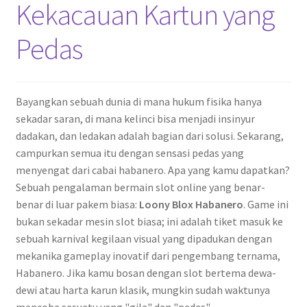
Kekacauan Kartun yang
Pedas
Bayangkan sebuah dunia di mana hukum fisika hanya
sekadar saran, di mana kelinci bisa menjadi insinyur
dadakan, dan ledakan adalah bagian dari solusi. Sekarang,
campurkan semua itu dengan sensasi pedas yang
menyengat dari cabai habanero. Apa yang kamu dapatkan?
Sebuah pengalaman bermain slot online yang benar-
benar di luar pakem biasa:
Loony Blox Habanero
. Game ini
bukan sekadar mesin slot biasa; ini adalah tiket masuk ke
sebuah karnival kegilaan visual yang dipadukan dengan
mekanika gameplay inovatif dari pengembang ternama,
Habanero. Jika kamu bosan dengan slot bertema dewa-
dewi atau harta karun klasik, mungkin sudah waktunya
mencoba sesuatu yang "gila" dan "pedas".