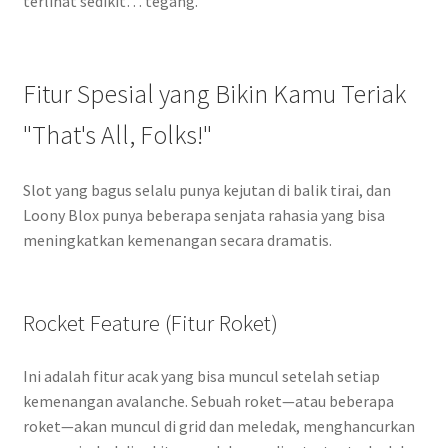
terlihat sedikit… tegang.
Fitur Spesial yang Bikin Kamu Teriak
"That's All, Folks!"
Slot yang bagus selalu punya kejutan di balik tirai, dan
Loony Blox punya beberapa senjata rahasia yang bisa
meningkatkan kemenangan secara dramatis.
Rocket Feature (Fitur Roket)
Ini adalah fitur acak yang bisa muncul setelah setiap
kemenangan avalanche. Sebuah roket—atau beberapa
roket—akan muncul di grid dan meledak, menghancurkan