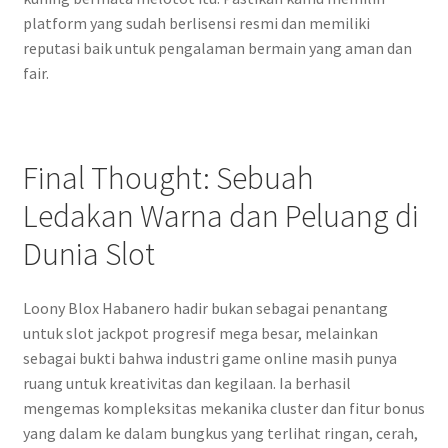
platform yang sudah berlisensi resmi dan memiliki
reputasi baik untuk pengalaman bermain yang aman dan
fair.
Final Thought: Sebuah
Ledakan Warna dan Peluang di
Dunia Slot
Loony Blox Habanero hadir bukan sebagai penantang
untuk slot jackpot progresif mega besar, melainkan
sebagai bukti bahwa industri game online masih punya
ruang untuk kreativitas dan kegilaan. Ia berhasil
mengemas kompleksitas mekanika cluster dan fitur bonus
yang dalam ke dalam bungkus yang terlihat ringan, cerah,