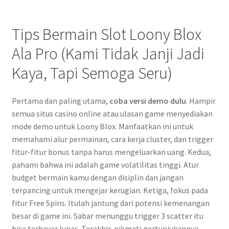
Tips Bermain Slot Loony Blox
Ala Pro (Kami Tidak Janji Jadi
Kaya, Tapi Semoga Seru)
Pertama dan paling utama,
coba versi demo dulu
. Hampir
semua situs casino online atau ulasan game menyediakan
mode demo untuk Loony Blox. Manfaatkan ini untuk
memahami alur permainan, cara kerja cluster, dan trigger
fitur-fitur bonus tanpa harus mengeluarkan uang. Kedua,
pahami bahwa ini adalah game volatilitas tinggi. Atur
budget bermain kamu dengan disiplin dan jangan
terpancing untuk mengejar kerugian. Ketiga, fokus pada
fitur Free Spins. Itulah jantung dari potensi kemenangan
besar di game ini. Sabar menunggu trigger 3 scatter itu
bisa terbayar lunas. Terakhir, nikmati pertunjukannya.