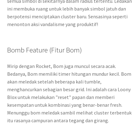
semua simbol di sekitarnya dalam radius tertentu. Ledakan
ini membuka ruang untuk lebih banyak simbol jatuh dan
berpotensi menciptakan cluster baru. Sensasinya seperti
menonton aksi vandalisme yang produktif!
Bomb Feature (Fitur Bom)
Mirip dengan Rocket, Bom juga muncul secara acak.
Bedanya, Bom memiliki timer hitungan mundur kecil. Bom
akan meledak setelah beberapa kali tumble,
menghancurkan sebagian besar grid. Ini adalah cara Loony
Blox untuk melakukan "reset" papan dan memberi
kesempatan untuk kombinasi yang benar-benar fresh.
Menunggu bom meledak sambil melihat cluster terbentuk
itu rasanya campuran antara tegang dan girang.