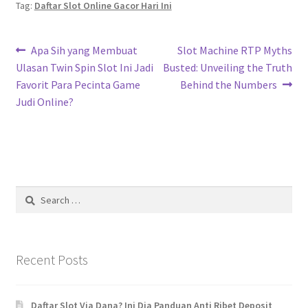
Tag:
Daftar Slot Online Gacor Hari Ini
Post
Previous
Next
Apa Sih yang Membuat
Slot Machine RTP Myths
post:
post:
Ulasan Twin Spin Slot Ini Jadi
Busted: Unveiling the Truth
navigation
Favorit Para Pecinta Game
Behind the Numbers
Judi Online?
Search
for:
Recent Posts
Daftar Slot Via Dana? Ini Dia Panduan Anti Ribet Deposit