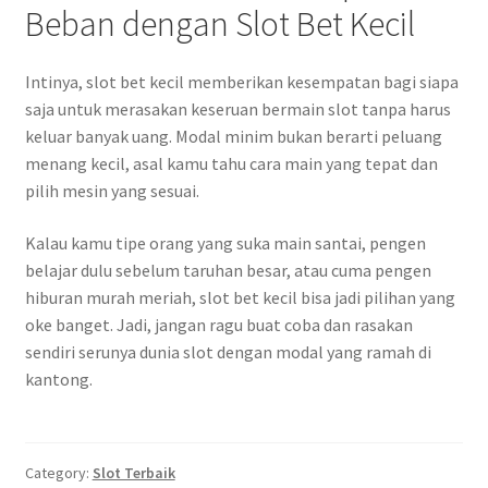
Beban dengan Slot Bet Kecil
Intinya, slot bet kecil memberikan kesempatan bagi siapa
saja untuk merasakan keseruan bermain slot tanpa harus
keluar banyak uang. Modal minim bukan berarti peluang
menang kecil, asal kamu tahu cara main yang tepat dan
pilih mesin yang sesuai.
Kalau kamu tipe orang yang suka main santai, pengen
belajar dulu sebelum taruhan besar, atau cuma pengen
hiburan murah meriah, slot bet kecil bisa jadi pilihan yang
oke banget. Jadi, jangan ragu buat coba dan rasakan
sendiri serunya dunia slot dengan modal yang ramah di
kantong.
Category:
Slot Terbaik