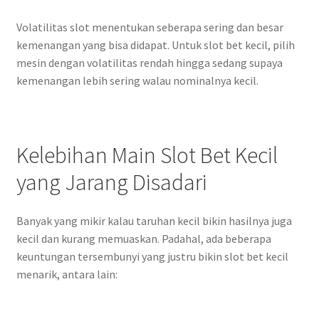
Volatilitas slot menentukan seberapa sering dan besar
kemenangan yang bisa didapat. Untuk slot bet kecil, pilih
mesin dengan volatilitas rendah hingga sedang supaya
kemenangan lebih sering walau nominalnya kecil.
Kelebihan Main Slot Bet Kecil
yang Jarang Disadari
Banyak yang mikir kalau taruhan kecil bikin hasilnya juga
kecil dan kurang memuaskan. Padahal, ada beberapa
keuntungan tersembunyi yang justru bikin slot bet kecil
menarik, antara lain: