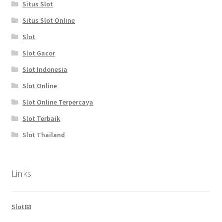
Situs Slot
Situs Slot Online
Slot
Slot Gacor
Slot Indonesia
Slot Online
Slot Online Terpercaya
Slot Terbaik
Slot Thailand
Links
Slot88