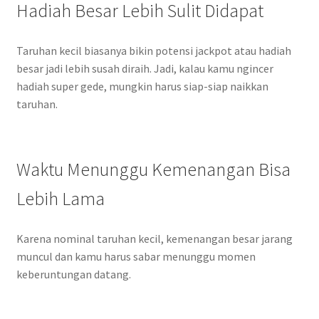
Hadiah Besar Lebih Sulit Didapat
Taruhan kecil biasanya bikin potensi jackpot atau hadiah
besar jadi lebih susah diraih. Jadi, kalau kamu ngincer
hadiah super gede, mungkin harus siap-siap naikkan
taruhan.
Waktu Menunggu Kemenangan Bisa
Lebih Lama
Karena nominal taruhan kecil, kemenangan besar jarang
muncul dan kamu harus sabar menunggu momen
keberuntungan datang.