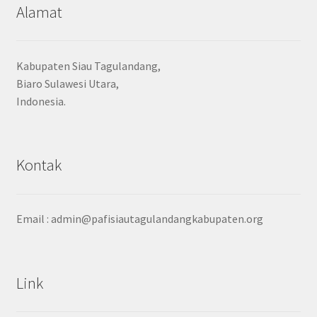
Alamat
Kabupaten Siau Tagulandang,
Biaro Sulawesi Utara,
Indonesia.
Kontak
Email :
admin@pafisiautagulandangkabupaten.org
Link