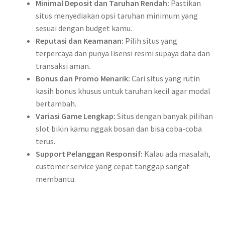
Minimal Deposit dan Taruhan Rendah:
Pastikan
situs menyediakan opsi taruhan minimum yang
sesuai dengan budget kamu.
Reputasi dan Keamanan:
Pilih situs yang
terpercaya dan punya lisensi resmi supaya data dan
transaksi aman.
Bonus dan Promo Menarik:
Cari situs yang rutin
kasih bonus khusus untuk taruhan kecil agar modal
bertambah.
Variasi Game Lengkap:
Situs dengan banyak pilihan
slot bikin kamu nggak bosan dan bisa coba-coba
terus.
Support Pelanggan Responsif:
Kalau ada masalah,
customer service yang cepat tanggap sangat
membantu.