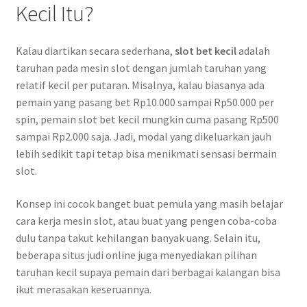
Kecil Itu?
Kalau diartikan secara sederhana,
slot bet kecil
adalah
taruhan pada mesin slot dengan jumlah taruhan yang
relatif kecil per putaran. Misalnya, kalau biasanya ada
pemain yang pasang bet Rp10.000 sampai Rp50.000 per
spin, pemain slot bet kecil mungkin cuma pasang Rp500
sampai Rp2.000 saja. Jadi, modal yang dikeluarkan jauh
lebih sedikit tapi tetap bisa menikmati sensasi bermain
slot.
Konsep ini cocok banget buat pemula yang masih belajar
cara kerja mesin slot, atau buat yang pengen coba-coba
dulu tanpa takut kehilangan banyak uang. Selain itu,
beberapa situs judi online juga menyediakan pilihan
taruhan kecil supaya pemain dari berbagai kalangan bisa
ikut merasakan keseruannya.