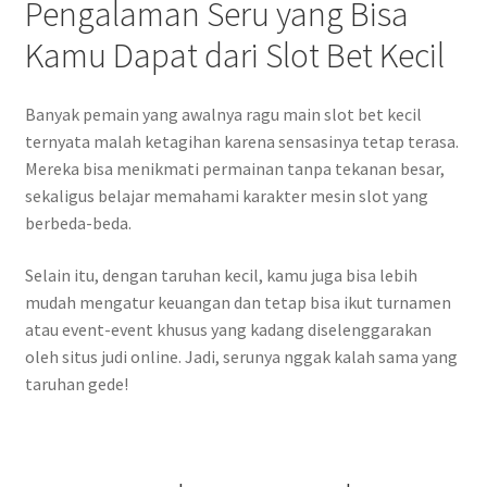
Pengalaman Seru yang Bisa
Kamu Dapat dari Slot Bet Kecil
Banyak pemain yang awalnya ragu main slot bet kecil
ternyata malah ketagihan karena sensasinya tetap terasa.
Mereka bisa menikmati permainan tanpa tekanan besar,
sekaligus belajar memahami karakter mesin slot yang
berbeda-beda.
Selain itu, dengan taruhan kecil, kamu juga bisa lebih
mudah mengatur keuangan dan tetap bisa ikut turnamen
atau event-event khusus yang kadang diselenggarakan
oleh situs judi online. Jadi, serunya nggak kalah sama yang
taruhan gede!