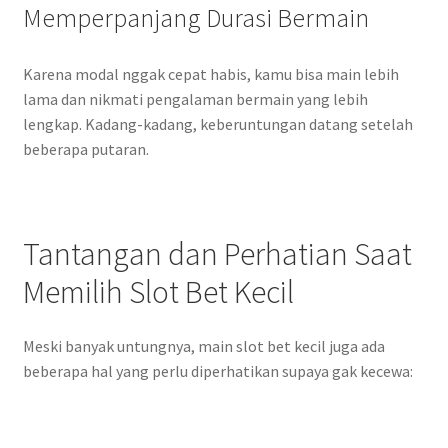
Memperpanjang Durasi Bermain
Karena modal nggak cepat habis, kamu bisa main lebih
lama dan nikmati pengalaman bermain yang lebih
lengkap. Kadang-kadang, keberuntungan datang setelah
beberapa putaran.
Tantangan dan Perhatian Saat
Memilih Slot Bet Kecil
Meski banyak untungnya, main slot bet kecil juga ada
beberapa hal yang perlu diperhatikan supaya gak kecewa: